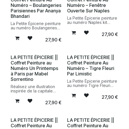
Numéro – Boulangeries
Numéro – Fenêtre
Parisiennes Par Ananya
Ouverte Sur Naples
Bhandari
La Petite Épicerie peinture
au numéro Naples kit
La Petite Épicerie peinture
créatif DIY peinture
au numéro Boulangeries
paysage Italie
Parisiennes Ananya
27,90
€
Bhandari kit créatif DIY
27,90
€
peinture Paris
LA PETITE ÉPICERIE ||
LA PETITE ÉPICERIE ||
Coffret Peinture au
Coffret Peinture Au
Numéro Un Printemps
Numéro – Tigre Fleuri
à Paris par Mabel
Par Limistic
Sorrentino
La Petite Épicerie peinture
au numéro Tigre Fleuri
Réalisez une illustration
Limistic kit créatif DIY
inspirée de la capitale
peinture illustration
française avec le coffret
27,90
€
animale
peinture au numéro Un
27,90
€
Printemps à Paris par
Mabel Sorrentino de La
Petite Épicerie. Un kit
créatif complet pour une
LA PETITE ÉPICERIE ||
LA PETITE ÉPICERIE ||
parenthèse artistique et
Coffret Peinture Au
Coffret Peinture Au
relaxante.