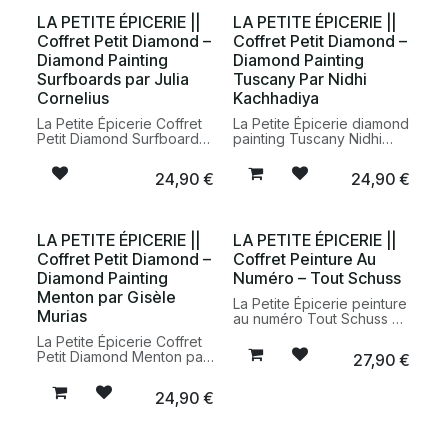
relaxante à offrir ou à
LA PETITE ÉPICERIE ||
LA PETITE ÉPICERIE ||
s’offrir.
Coffret Petit Diamond –
Coffret Petit Diamond –
Diamond Painting
Diamond Painting
Surfboards par Julia
Tuscany Par Nidhi
Cornelius
Kachhadiya
La Petite Épicerie Coffret
La Petite Épicerie diamond
Petit Diamond Surfboards
painting Tuscany Nidhi
par Julia Cornelius kit
Kachhadiya kit créatif
diamond painting DIY 30 x
broderie diamant paysage
24,90
€
24,90
€
40 cm loisir créatif
Italie
décoration
LA PETITE ÉPICERIE ||
LA PETITE ÉPICERIE ||
Coffret Petit Diamond –
Coffret Peinture Au
Diamond Painting
Numéro – Tout Schuss
Menton par Gisèle
La Petite Épicerie peinture
Murias
au numéro Tout Schuss kit
créatif DIY peinture
La Petite Épicerie Coffret
montagne ski
Petit Diamond Menton par
27,90
€
Gisèle Murias kit diamond
painting DIY 30 x 40 cm
24,90
€
loisir créatif décoration