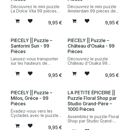
Découvrez le mini puzzle
Découvrez le mini puzzle
La Dolce Vita 99 pièces
Amsterdam 99 pièces de
de Piecely, un puzzle
Piecely, un puzzle
illustré compact inspiré de
compact et illustré, idéal
9,95
€
9,95
€
l’art de vivre
pour une pause créative
méditerranéen, idéal pour
rapide ou une idée
une pause créative.
cadeau originale.
PIECELY || Puzzle –
PIECELY || Puzzle –
Santorini Sun - 99
Château d'Osaka - 99
Pièces
Pièces
Laissez-vous transporter
Découvrez le puzzle
sur les hauteurs de
Château d'Osaka 99
Santorin avec le puzzle
pièces de Piecely, une
Santorini Sun 99 pièces
illustration délicate
9,95
€
9,95
€
de Piecely. Une illustration
inspirée du célèbre
lumineuse inspirée des
monument japonais.
couchers de soleil grecs,
Fabriqué à partir de
conçue à partir de
matériaux recyclés et
PIECELY || Puzzle –
LA PETITE ÉPICERIE ||
matériaux recyclés.
présenté dans un format
Milos, Grèce - 99
Puzzle Floral Shop par
compact, il invite à une
pause créative pleine
Pièces
Studio Grand-Père –
d'évasion.
1000 Pièces
Évadez-vous vers les
Cyclades avec le puzzle
Assemblez le puzzle Floral
Milos, Grèce 99 pièces de
Shop par Studio Grand-
Piecely. Une illustration
Père de La Petite Épicerie.
9,95
€
inspirée des paysages
Un puzzle de 1000 pièces