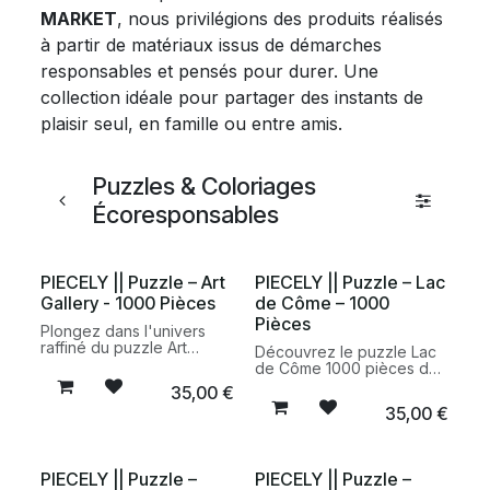
MARKET
, nous privilégions des produits réalisés
à partir de matériaux issus de démarches
responsables et pensés pour durer. Une
collection idéale pour partager des instants de
plaisir seul, en famille ou entre amis.
Puzzles & Coloriages
Écoresponsables
PIECELY || Puzzle – Art
PIECELY || Puzzle – Lac
Gallery - 1000 Pièces
de Côme – 1000
Pièces
Plongez dans l'univers
raffiné du puzzle Art
Découvrez le puzzle Lac
Gallery 1000 pièces de
de Côme 1000 pièces de
Piecely. Une illustration
Piecely, un puzzle illustré
35,00
€
inspirée du célèbre
inspiré des paysages
35,00
€
restaurant parisien Pink
italiens, conçu avec des
Mamma, fabriquée à partir
matériaux responsables
de matériaux recyclés et
pour une expérience
présentée dans un
créative immersive.
PIECELY || Puzzle –
PIECELY || Puzzle –
emballage sans plastique.