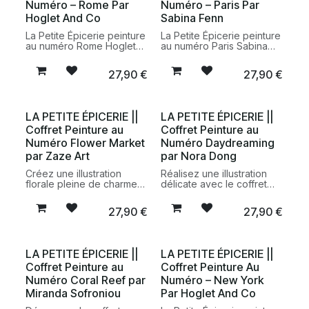
Numéro – Rome Par
Numéro – Paris Par
Hoglet And Co
Sabina Fenn
La Petite Épicerie peinture
La Petite Épicerie peinture
au numéro Rome Hoglet
au numéro Paris Sabina
and Co kit créatif DIY
Fenn kit créatif DIY
peinture Italie
peinture ville
27,90
€
27,90
€
LA PETITE ÉPICERIE ||
LA PETITE ÉPICERIE ||
Coffret Peinture au
Coffret Peinture au
Numéro Flower Market
Numéro Daydreaming
par Zaze Art
par Nora Dong
Créez une illustration
Réalisez une illustration
florale pleine de charme
délicate avec le coffret
avec le coffret peinture au
peinture au numéro
numéro Flower Market par
Daydreaming par Nora
27,90
€
27,90
€
Zaze Art de La Petite
Dong de La Petite
Épicerie. Un kit créatif
Épicerie. Un kit créatif
complet pour un moment
complet pour un moment
de détente artistique.
de détente et de création.
LA PETITE ÉPICERIE ||
LA PETITE ÉPICERIE ||
Coffret Peinture au
Coffret Peinture Au
Numéro Coral Reef par
Numéro – New York
Miranda Sofroniou
Par Hoglet And Co