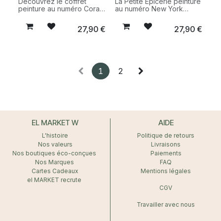
Découvrez le coffret
La Petite Épicerie peinture
peinture au numéro Coral
au numéro New York
Reef par Miranda
Hoglet and Co kit créatif
Sofroniou de La Petite
DIY peinture ville
27,90
€
27,90
€
Épicerie, un kit créatif
complet pour réaliser une
illustration inspirée des
fonds marins avec
précision et sérénité.
1
2
EL MARKET W
AIDE
L'histoire
Politique de retours
Nos valeurs
Livraisons
Nos boutiques éco-conçues
Paiements
Nos Marques
FAQ
Cartes Cadeaux
Mentions légales
el MARKET recrute
CGV
Travailler avec nous