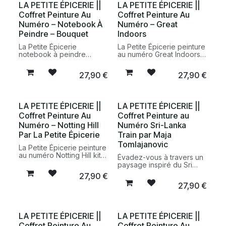
LA PETITE ÉPICERIE ||
LA PETITE ÉPICERIE ||
Coffret Peinture Au
Coffret Peinture Au
Numéro – Notebook À
Numéro – Great
Peindre – Bouquet
Indoors
La Petite Épicerie
La Petite Épicerie peinture
notebook à peindre
au numéro Great Indoors
bouquet peinture au
kit créatif DIY peinture
numéro carnet DIY kit
illustration intérieur
27,90
€
27,90
€
créatif
LA PETITE ÉPICERIE ||
LA PETITE ÉPICERIE ||
Coffret Peinture Au
Coffret Peinture au
Numéro – Notting Hill
Numéro Sri-Lanka
Par La Petite Épicerie
Train par Maja
Tomlajanovic
La Petite Épicerie peinture
au numéro Notting Hill kit
Évadez-vous à travers un
créatif DIY peinture
paysage inspiré du Sri
Londres
Lanka avec le coffret
27,90
€
peinture au numéro Sri-
27,90
€
Lanka Train par Maja
Tomlajanovic de La Petite
Épicerie. Un kit créatif
complet pour peindre une
LA PETITE ÉPICERIE ||
LA PETITE ÉPICERIE ||
illustration détaillée et
Coffret Peinture Au
Coffret Peinture Au
dépaysante.