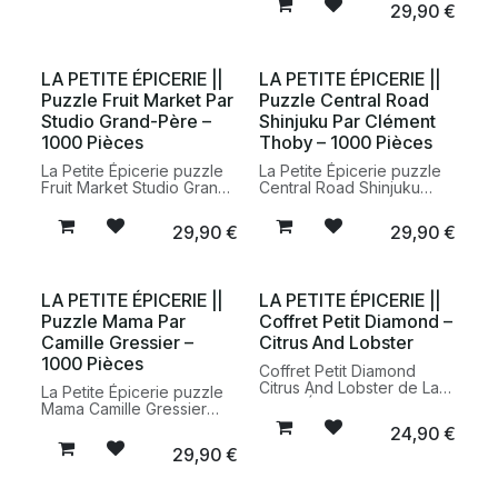
29,90
€
méditerranéens, conçue à
aux illustrations délicates
partir de matériaux
et colorées, idéal pour les
recyclés et présentée
amateurs de loisirs créatifs
dans un format compact.
et de moments de
LA PETITE ÉPICERIE ||
LA PETITE ÉPICERIE ||
détente.
Puzzle Fruit Market Par
Puzzle Central Road
Studio Grand-Père –
Shinjuku Par Clément
1000 Pièces
Thoby – 1000 Pièces
La Petite Épicerie puzzle
La Petite Épicerie puzzle
Fruit Market Studio Grand-
Central Road Shinjuku
Père 1000 pièces puzzle
Clément Thoby 1000
illustré coloré fabriqué en
pièces puzzle illustré
29,90
€
29,90
€
Europe
Japon fabriqué en Europe
LA PETITE ÉPICERIE ||
LA PETITE ÉPICERIE ||
Puzzle Mama Par
Coffret Petit Diamond –
Camille Gressier –
Citrus And Lobster
1000 Pièces
Coffret Petit Diamond
Citrus And Lobster de La
La Petite Épicerie puzzle
Petite Épicerie, un kit
Mama Camille Gressier
créatif complet pour
1000 pièces puzzle illustré
24,90
€
réaliser de délicates
fabriqué en Europe
29,90
€
créations en diamond
painting. Une activité
manuelle accessible et