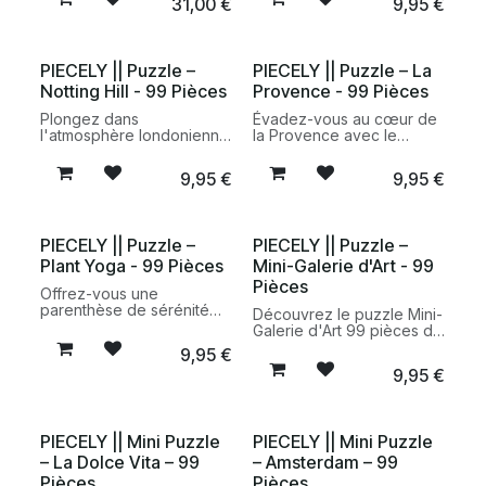
31,00
€
9,95
€
voyage, conçu avec des
colorée inspirée des
matériaux responsables.
paysages emblématiques
de la ville, fabriquée à
partir de matériaux
PIECELY || Puzzle –
PIECELY || Puzzle – La
recyclés.
Notting Hill - 99 Pièces
Provence - 99 Pièces
Plongez dans
Évadez-vous au cœur de
l'atmosphère londonienne
la Provence avec le
avec le puzzle Notting Hill
puzzle La Provence 99
99 pièces de Piecely. Une
pièces de Piecely. Une
9,95
€
9,95
€
illustration pleine de
illustration lumineuse
charme inspirée des
inspirée des champs de
célèbres rues colorées de
lavande et des villages du
Londres, fabriquée à partir
sud de la France, conçue
PIECELY || Puzzle –
PIECELY || Puzzle –
de matériaux recyclés.
à partir de matériaux
Plant Yoga - 99 Pièces
Mini-Galerie d'Art - 99
recyclés.
Pièces
Offrez-vous une
parenthèse de sérénité
Découvrez le puzzle Mini-
avec le puzzle Plant Yoga
Galerie d'Art 99 pièces de
99 pièces de Piecely. Une
Piecely, une création
9,95
€
illustration inspirante
illustrée inspirée de
9,95
€
célébrant le yoga, les
l'univers des galeries
plantes et la diversité,
d'art. Fabriqué à partir de
fabriquée à partir de
matériaux recyclés et
matériaux recyclés.
présenté dans un format
PIECELY || Mini Puzzle
PIECELY || Mini Puzzle
compact, il est idéal pour
– La Dolce Vita – 99
– Amsterdam – 99
une pause créative à tout
moment.
Pièces
Pièces