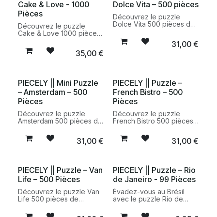
Cake & Love - 1000
Dolce Vita – 500 pièces
Pièces
Découvrez le puzzle
Dolce Vita 500 pièces de
Découvrez le puzzle
Piecely, un puzzle illustré
Cake & Love 1000 pièces
coloré et responsable qui
de Piecely, un puzzle
31,00
€
invite à l’évasion et à la
illustré gourmand et coloré
35,00
€
détente créative.
conçu avec des matériaux
responsables pour un
moment de détente
créatif.
PIECELY || Mini Puzzle
PIECELY || Puzzle –
– Amsterdam – 500
French Bistro – 500
Pièces
Pièces
Découvrez le puzzle
Découvrez le puzzle
Amsterdam 500 pièces de
French Bistro 500 pièces
Piecely, un puzzle
de Piecely, un puzzle
compact et coloré idéal
illustré inspiré de l’art de
31,00
€
31,00
€
pour une pause créative,
vivre à la française, conçu
fabriqué avec des
avec des matériaux
matériaux responsables.
responsables.
PIECELY || Puzzle – Van
PIECELY || Puzzle – Rio
Life – 500 Pièces
de Janeiro - 99 Pièces
Découvrez le puzzle Van
Évadez-vous au Brésil
Life 500 pièces de
avec le puzzle Rio de
Piecely, un puzzle illustré
Janeiro 99 pièces de
inspiré de l’aventure et du
Piecely. Une illustration