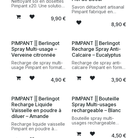
Nettoyant sol en dosettes
Pimpant x20. Une solution
Savon détachant artisanal
pratique et rechargeable
Pimpant fabriqué en
pour nettoyer tous les
France. Un savon solide
9,90
€
types de sols avec une
efficace pour éliminer les
8,90
€
formule majoritairement
taches tenaces sur les
d’origine naturelle et un
textiles tout en privilégiant
emballage recyclable.
une fabrication artisanale
à partir d’ingrédients
PIMPANT || Berlingot
PIMPANT || Berlingot
sélectionnés avec soin.
Spray Multi-usage –
Recharge Spray Anti-
Verveine citronnée
Calcaire – Eucalyptus
Recharge de spray multi-
Recharge de spray anti-
usage Pimpant en format
calcaire Pimpant en format
berlingot à diluer.
berlingot à diluer.
Nettoyant maison 100%
Nettoyant écologique
4,90
€
3,90
€
d’origine naturelle,
fabriqué en France,
rechargeable, fabriqué en
formulé avec des
France et certifié
ingrédients d’origine
Ecodétergent par Ecocert.
naturelle pour éliminer le
PIMPANT || Berlingot
PIMPANT || Bouteille
Parfum naturel de
calcaire et faire briller les
Recharge Liquide
Spray Multi-usages
verveine citronnée.
surfaces de la salle de
bain.
Vaisselle en poudre à
rechargeable – Blanc
diluer – Amande
Bouteille spray multi-
usages rechargeable
Recharge liquide vaisselle
Pimpant conçue pour
Pimpant en poudre à
accueillir les berlingots à
diluer parfum amande.
4,50
€
diluer de la marque. Un
Une formule rechargeable