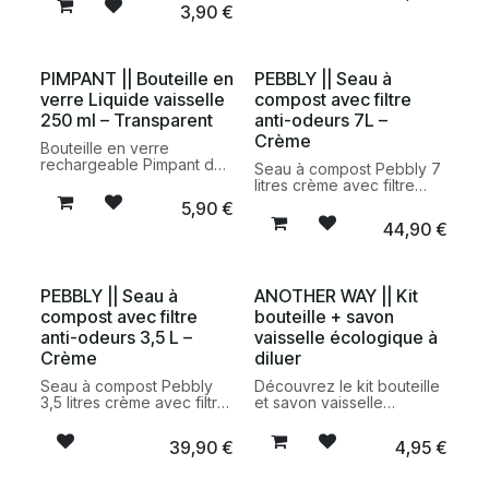
3,90
€
flacon réutilisable,
fabriquée en France,
pratique et durable pour
composée d’ingrédients
un entretien de la maison
d’origine naturelle pour
plus responsable.
nettoyer efficacement la
PIMPANT || Bouteille en
PEBBLY || Seau à
vaisselle tout en réduisant
verre Liquide vaisselle
compost avec filtre
les déchets plastiques.
250 ml – Transparent
anti-odeurs 7L –
Crème
Bouteille en verre
rechargeable Pimpant de
Seau à compost Pebbly 7
250 ml pour liquide
litres crème avec filtre
vaisselle. Un flacon
anti-odeurs intégré. Une
5,90
€
réutilisable, durable et
solution élégante et
44,90
€
élégant conçu pour
pratique pour collecter
accueillir les recharges à
vos déchets organiques
diluer de la marque et
au quotidien tout en
limiter les emballages
limitant les odeurs dans la
PEBBLY || Seau à
ANOTHER WAY || Kit
plastiques.
cuisine.
compost avec filtre
bouteille + savon
anti-odeurs 3,5 L –
vaisselle écologique à
Crème
diluer
Seau à compost Pebbly
Découvrez le kit bouteille
3,5 litres crème avec filtre
et savon vaisselle
anti-odeurs intégré.
écologique à diluer
Compact et élégant, il
Another Way. Une
39,90
€
4,95
€
permet de collecter
alternative durable aux
facilement les déchets
liquides vaisselle
organiques au quotidien
traditionnels, pratique,