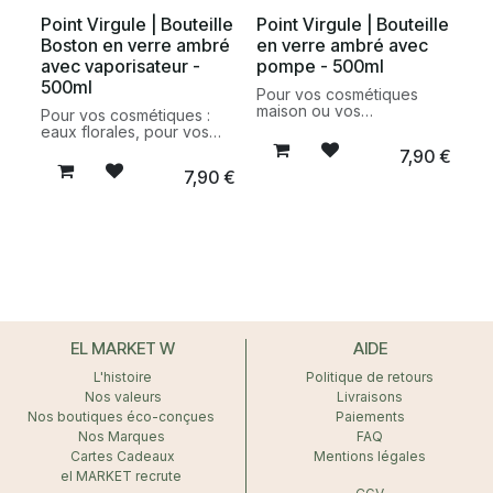
tout en limitant les odeurs.
économique et conçue
Point Virgule | Bouteille
Point Virgule | Bouteille
pour réduire les
Boston en verre ambré
en verre ambré avec
emballages plastiques au
quotidien.
avec vaporisateur -
pompe - 500ml
500ml
Pour vos cosmétiques
maison ou vos
Pour vos cosmétiques :
savons/gels douche
eaux florales, pour vos
optez pour ce contenant
produits d'entretien
7,90
€
bouteille avec pompe.
maison, ou pour le soin de
7,90
€
vos plantes (mélange eau
contenu : 500ml
et savon noir), optez pour
70X210mm
ce contenant bouteille
280g
avec son vaporisateur.
contenu : 500ml
70X210mm
280g
EL MARKET W
AIDE
L'histoire
Politique de retours
Nos valeurs
Livraisons
Nos boutiques éco-conçues
Paiements
Nos Marques
FAQ
Cartes Cadeaux
Mentions légales
el MARKET recrute