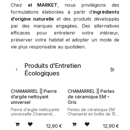
Chez
el MARKET
, nous privilégions des
formulations élaborées à partir d’
ingrédients
d’origine naturelle
et des produits développés
par des marques engagées. Des alternatives
efficaces pour entretenir votre intérieur,
préserver votre habitat et adopter un mode de
vie plus responsable au quotidien.
Produits d'Entretien
Écologiques
CHAMARREL || Pierre
CHAMARREL || Perles
d’argile nettoyant
de céramique EM –
universel
Gris
Pierre d’argile nettoyante
Perles de céramique EM
universelle Chamarrel
Chamarrel en boîte de 15
écocertifiée pour
perles pour améliorer le
nettoyer, faire briller et
goût de l’eau du robinet,
12,90
€
12,90
€
dégraisser efficacement
limiter les dépôts de