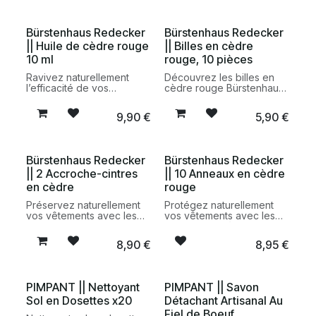
toutes les surfaces de la
calcaire et adopter une
maison avec une formule
alternative durable aux
naturelle et plus
bouteilles en plastique.
Bürstenhaus Redecker
Bürstenhaus Redecker
responsable.
|| Huile de cèdre rouge
|| Billes en cèdre
10 ml
rouge, 10 pièces
Ravivez naturellement
Découvrez les billes en
l’efficacité de vos
cèdre rouge Bürstenhaus
accessoires antimites
Redecker. Une solution
avec l’huile de cèdre
naturelle pour protéger
9,90
€
5,90
€
rouge Bürstenhaus
vos textiles des mites tout
Redecker. Une solution
en diffusant un parfum
naturelle pour entretenir
boisé agréable dans vos
vos protections textiles en
armoires et tiroirs.
Bürstenhaus Redecker
Bürstenhaus Redecker
bois de cèdre.
|| 2 Accroche-cintres
|| 10 Anneaux en cèdre
en cèdre
rouge
Préservez naturellement
Protégez naturellement
vos vêtements avec les
vos vêtements avec les
accroche-cintres en
anneaux en cèdre rouge
cèdre Bürstenhaus
Bürstenhaus Redecker. Un
8,90
€
8,95
€
Redecker. Une solution
antimite naturel, durable et
antimite naturelle et
sans produits chimiques
durable pour armoires et
pour armoires et
dressings.
dressings.
PIMPANT || Nettoyant
PIMPANT || Savon
Sol en Dosettes x20
Détachant Artisanal Au
Fiel de Boeuf