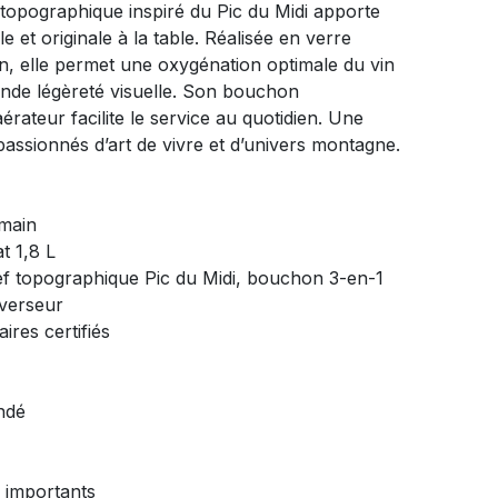
 topographique inspiré du Pic du Midi apporte
 et originale à la table. Réalisée en verre
ain, elle permet une oxygénation optimale du vin
nde légèreté visuelle. Son bouchon
aérateur facilite le service au quotidien. Une
passionnés d’art de vivre et d’univers montagne.
 main
t 1,8 L
ief topographique Pic du Midi, bouchon 3-en-1
 verseur
aires certifiés
ndé
s importants