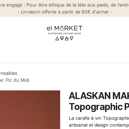
e engagé : Pour être éthique de la tête aux pieds, de l’ent
- Livraison offerte à partir de 80€ d'achat -
ien-être et Beauté
Maison
Loisirs
Enfant
Ca
onsables
c Pic du Midi
ALASKAN MAKE
Topographic P
La carafe à vin Topographi
artisanat et design contem