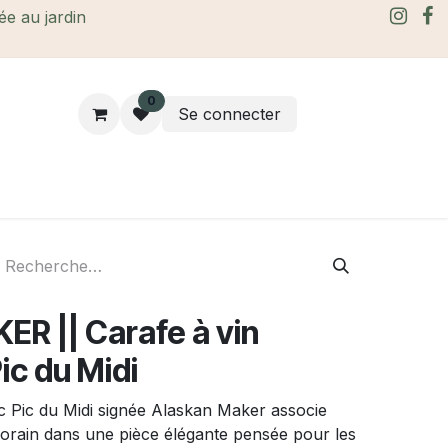
rée au jardin
0
Se connecter
rtes Cadeaux
À propos
Le blog
R || Carafe à vin
ic du Midi
c Pic du Midi signée Alaskan Maker associe
porain dans une pièce élégante pensée pour les