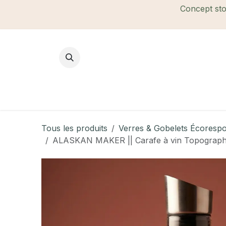
Se rendre au contenu
Concept stor
Mode Femme
Mode Homme
B
Tous les produits
Verres & Gobelets Écoresp
ALASKAN MAKER || Carafe à vin Topographi