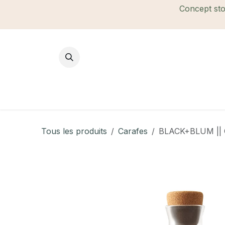
Se rendre au contenu
Concept stor
Mode Femme
Mode Homme
B
Tous les produits
Carafes
BLACK+BLUM || Ca