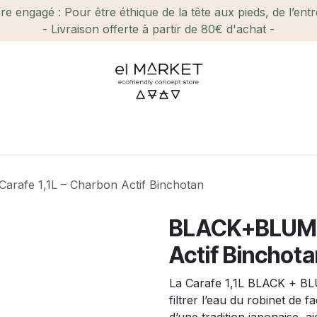
e engagé : Pour être éthique de la tête aux pieds, de l’ent
- Livraison offerte à partir de 80€ d'achat -
ien-être et Beauté
Maison
Loisirs
Enfant
Ca
rafe 1,1L – Charbon Actif Binchotan
BLACK+BLUM ||
Actif Binchot
La Carafe 1,1L BLACK + BL
filtrer l’eau du robinet de f