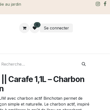
rée au jardin
0
Se connecter
rtes Cadeaux
À propos
Le blog
 Carafe 1,1L – Charbon
an
UM avec charbon actif Binchotan permet de
açon simple et naturelle. Le charbon actif, inspiré