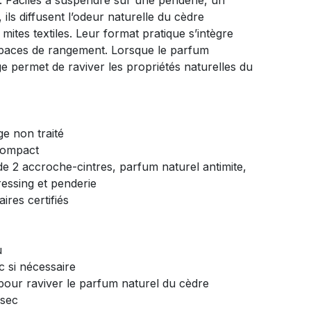
. Faciles à suspendre sur une penderie, un
ils diffusent l’odeur naturelle du cèdre
mites textiles. Leur format pratique s’intègre
spaces de rangement. Lorsque le parfum
e permet de raviver les propriétés naturelles du
ge non traité
compact
 de 2 accroche-cintres, parfum naturel antimite,
ressing et penderie
aires certifiés
u
c si nécessaire
pour raviver le parfum naturel du cèdre
 sec