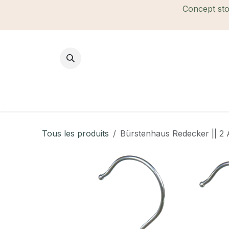
Se rendre au contenu
Concept stor
Mode Femme
Mode Homme
B
Tous les produits
Bürstenhaus Redecker || 2 