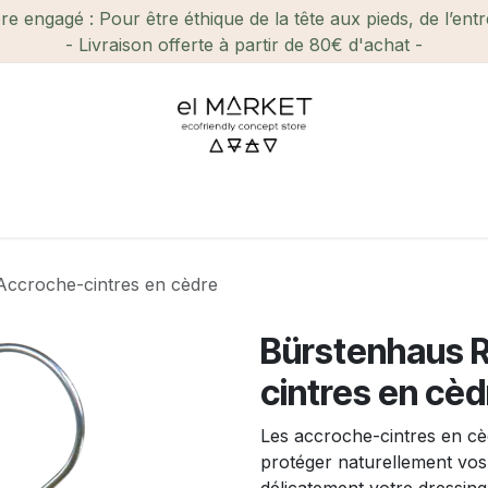
e engagé : Pour être éthique de la tête aux pieds, de l’ent
- Livraison offerte à partir de 80€ d'achat -
ien-être et Beauté
Maison
Loisirs
Enfant
Ca
Accroche-cintres en cèdre
Bürstenhaus R
cintres en cèd
Les accroche-cintres en c
protéger naturellement vos