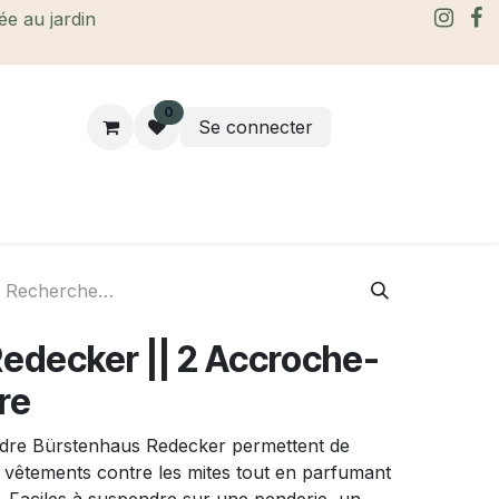
rée au jardin
0
Se connecter
rtes Cadeaux
À propos
Le blog
edecker || 2 Accroche-
re
èdre Bürstenhaus Redecker permettent de
 vêtements contre les mites tout en parfumant