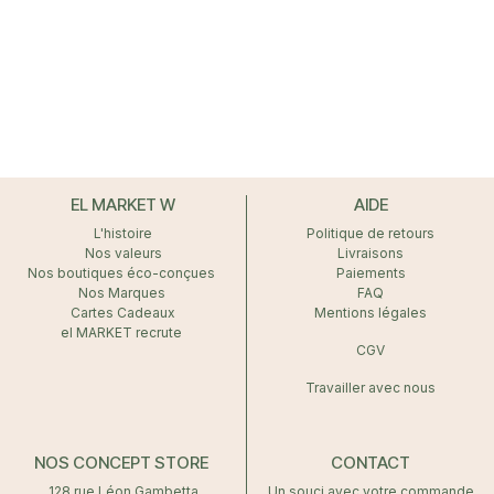
EL MARKET W
AIDE
L'histoire
Politique de retours
Nos valeurs
Livraisons
Nos boutiques éco-conçues
Paiements
Nos Marques
FAQ
Cartes Cadeaux
Mentions légales
el MARKET recrute
CGV
Travailler avec nous
NOS CONCEPT STORE
CONTACT
128 rue Léon Gambetta
Un souci avec votre commande