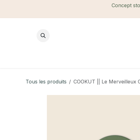
Se rendre au contenu
Concept stor
Mode Femme
Mode Homme
B
Tous les produits
COOKUT || Le Merveilleux 