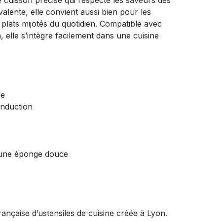
 cuisson précise qui respecte les saveurs des
alente, elle convient aussi bien pour les
 plats mijotés du quotidien. Compatible avec
, elle s’intègre facilement dans une cuisine
le
induction
 une éponge douce
çaise d’ustensiles de cuisine créée à Lyon.