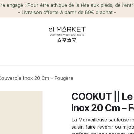
e engagé : Pour être éthique de la tête aux pieds, de l’ent
- Livraison offerte à partir de 80€ d'achat -
ien-être et Beauté
Maison
Loisirs
Enfant
Ca
Couvercle Inox 20 Cm – Fougère
COOKUT || Le 
Inox 20 Cm – 
La Merveilleuse sauteuse 
saisir, faire revenir ou mi