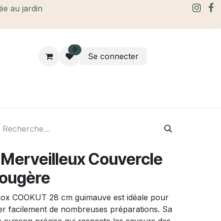
rée au jardin
0
Se connecter
rtes Cadeaux
À propos
Le blog
Merveilleux Couvercle
Fougère
inox COOKUT 28 cm guimauve est idéale pour
joter facilement de nombreuses préparations. Sa