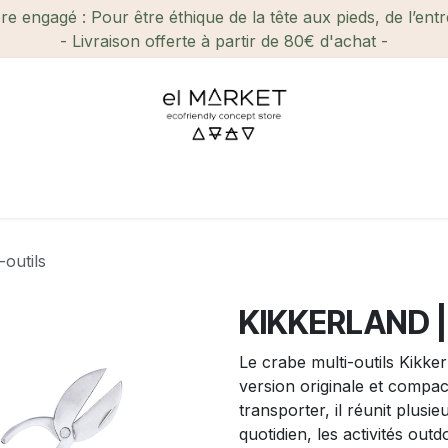
e engagé : Pour être éthique de la tête aux pieds, de l’ent
- Livraison offerte à partir de 80€ d'achat -
ien-être et Beauté
Maison
Loisirs
Enfant
Ca
outils
KIKKERLAND ||
Le crabe multi-outils Kikker
version originale et compact
transporter, il réunit plusi
quotidien, les activités ou