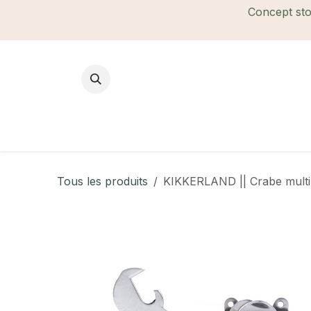
Se rendre au contenu
Concept stor
Mode Femme
Mode Homme
B
Tous les produits
KIKKERLAND || Crabe multi-