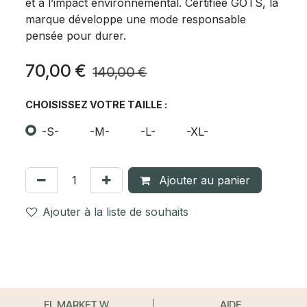
et à l’impact environnemental. Certifiée GOTS, la
marque développe une mode responsable
pensée pour durer.
70,00
€
140,00
€
CHOISISSEZ VOTRE TAILLE :
-S-
-M-
-L-
-XL-
Ajouter au panier
Ajouter à la liste de souhaits
EL MARKET W
AIDE