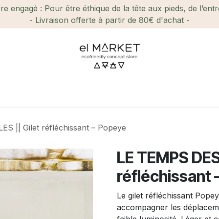
e engagé : Pour être éthique de la tête aux pieds, de l’ent
- Livraison offerte à partir de 80€ d'achat -
ien-être et Beauté
Maison
Loisirs
Enfant
Ca
|| Gilet réfléchissant – Popeye
LE TEMPS DES 
réfléchissant
Le gilet réfléchissant Pop
accompagner les déplacement