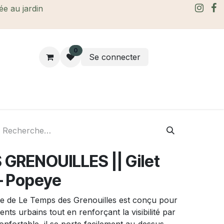
rée au jardin
0
Se connecter
rtes Cadeaux
À propos
Le blog
GRENOUILLES || Gilet
 – Popeye
eye de Le Temps des Grenouilles est conçu pour
s urbains tout en renforçant la visibilité par