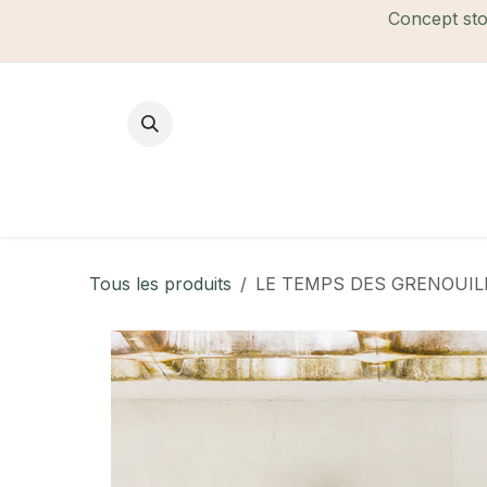
Se rendre au contenu
Concept stor
Mode Femme
Mode Homme
B
Tous les produits
LE TEMPS DES GRENOUILLES 