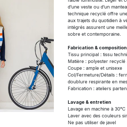
faible luminosité. Léger et 
d’une veste ou d’un mantea
technique recyclé offre un
aux trajets du quotidien à v
intégrés assurent une meill
sobre et contemporaine.
Fabrication & composition
Tissu principal : tissu tech
Matière : polyester recyclé
Coupe : ample et unisexe
Col/Fermeture/Détails : ferm
doublure respirante en me
Fabrication : ateliers parten
Lavage & entretien
Lavage en machine à 30°C
Laver avec des couleurs sim
Ne pas utiliser de javel