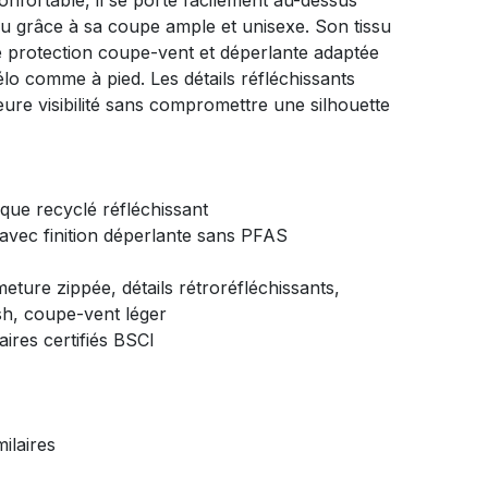
confortable, il se porte facilement au-dessus
u grâce à sa coupe ample et unisexe. Son tissu
e protection coupe-vent et déperlante adaptée
élo comme à pied. Les détails réfléchissants
eure visibilité sans compromettre une silhouette
nique recyclé réfléchissant
 avec finition déperlante sans PFAS
eture zippée, détails rétroréfléchissants,
sh, coupe-vent léger
aires certifiés BSCI
ilaires