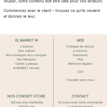
réussir, votre contenu doit être utile pour vos lecteurs.
Commencez avec le client – trouvez ce qu'ils veulent
et donnez-le leur.
EL MARKET W
AIDE
L'histoire
Politique de retours
Nos valeurs
Livraisons
Nos boutiques éco-conçues
Paiements
Nos Marques
FAQ
Cartes Cadeaux
Mentions légales
el MARKET recrute
CGV
Travailler avec nous
NOS CONCEPT STORE
CONTACT
128 rue Léon Gambetta
Un souci avec votre commande
59000 Lille
? sav@elmarket.fr