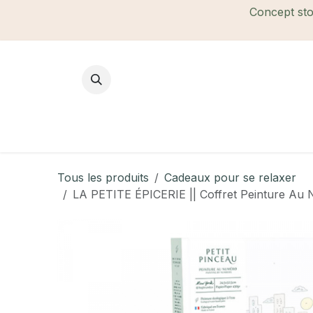
Se rendre au contenu
Concept stor
Mode Femme
Mode Homme
B
Tous les produits
Cadeaux pour se relaxer
LA PETITE ÉPICERIE || Coffret Peinture Au