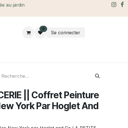
rée au jardin
0
Se connecter
rtes Cadeaux
À propos
Le blog
ERIE || Coffret Peinture
ew York Par Hoglet And