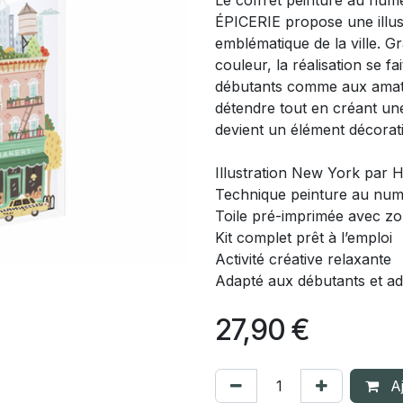
Le coffret peinture au nu
ÉPICERIE propose une illustr
emblématique de la ville. 
couleur, la réalisation se f
débutants comme aux amateur
détendre tout en créant une
devient un élément décorat
Illustration New York par 
Technique peinture au nu
Toile pré-imprimée avec z
Kit complet prêt à l’emploi
Activité créative relaxante
Adapté aux débutants et ad
27,90
€
Aj