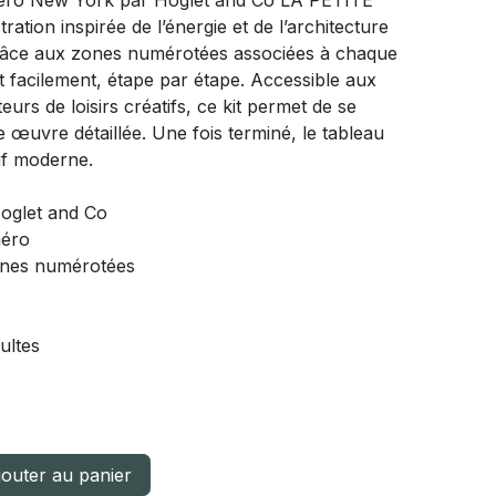
méro New York par Hoglet and Co LA PETITE
ation inspirée de l’énergie et de l’architecture
Grâce aux zones numérotées associées à chaque
ait facilement, étape par étape. Accessible aux
s de loisirs créatifs, ce kit permet de se
 œuvre détaillée. Une fois terminé, le tableau
if moderne.
Hoglet and Co
méro
ones numérotées
ultes
outer au panier