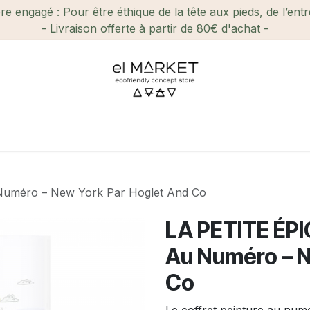
e engagé : Pour être éthique de la tête aux pieds, de l’ent
- Livraison offerte à partir de 80€ d'achat -
ien-être et Beauté
Maison
Loisirs
Enfant
Ca
 Numéro – New York Par Hoglet And Co
LA PETITE ÉPIC
Au Numéro – N
Co