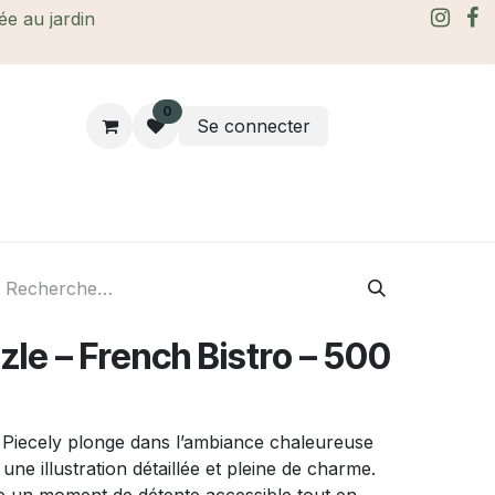
rée au jardin
0
Se connecter
rtes Cadeaux
À propos
Le blog
zle – French Bistro – 500
 Piecely plonge dans l’ambiance chaleureuse
 une illustration détaillée et pleine de charme.