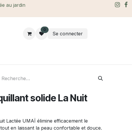
rée au jardin
0
Se connecter
rtes Cadeaux
À propos
Le blog
illant solide La Nuit
uit Lactée UMAÏ élimine efficacement le
 tout en laissant la peau confortable et douce.