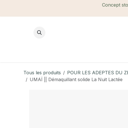
Se rendre au contenu
Concept stor
Mode Femme
Mode Homme
B
Tous les produits
POUR LES ADEPTES DU Z
UMAÏ || Démaquillant solide La Nuit Lactée