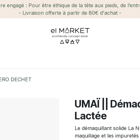
e engagé : Pour être éthique de la tête aux pieds, de l’ent
- Livraison offerte à partir de 80€ d'achat -
ien-être et Beauté
Maison
Loisirs
Enfant
Ca
ERO DECHET
UMAÏ || Démaqu
Lactée
Le démaquillant solide La N
maquillage et les impuretés