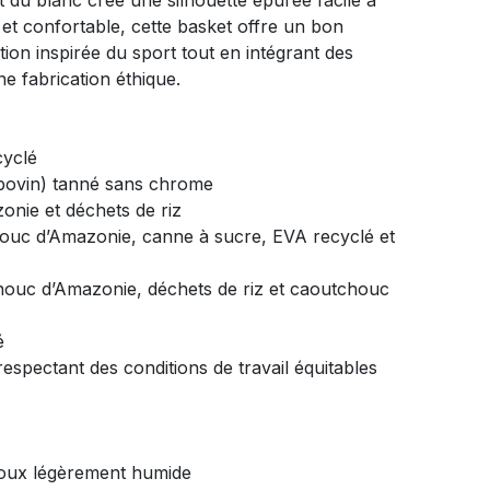
et du blanc crée une silhouette épurée facile à
 et confortable, cette basket offre un bon
ion inspirée du sport tout en intégrant des
e fabrication éthique.
cyclé
bovin) tanné sans chrome
nie et déchets de riz
houc d’Amazonie, canne à sucre, EVA recyclé et
houc d’Amazonie, déchets de riz et caoutchouc
é
 respectant des conditions de travail équitables
doux légèrement humide