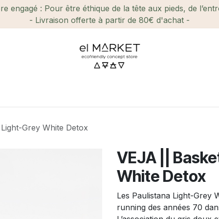
e engagé : Pour être éthique de la tête aux pieds, de l’ent
- Livraison offerte à partir de 80€ d'achat -
ien-être et Beauté
Maison
Loisirs
Enfant
Ca
 Light-Grey White Detox
VEJA || Basket
White Detox
Les Paulistana Light-Grey 
running des années 70 dans