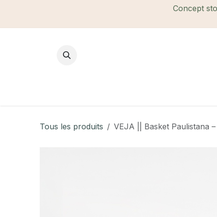
Se rendre au contenu
Concept stor
Mode Femme
Mode Homme
B
Tous les produits
VEJA || Basket Paulistana –