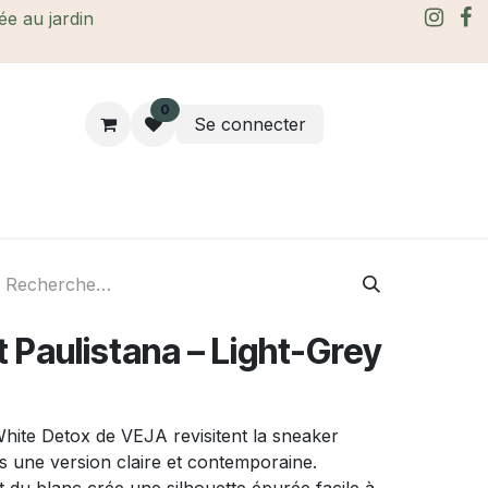
rée au jardin
0
Se connecter
rtes Cadeaux
À propos
Le blog
 Paulistana – Light-Grey
White Detox de VEJA revisitent la sneaker
 une version claire et contemporaine.