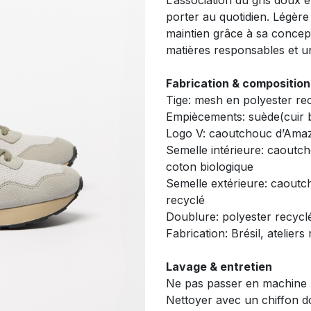
L’association du gris doux 
porter au quotidien. Légère
maintien grâce à sa concept
matières responsables et un
Fabrication & composition
Tige: mesh en polyester re
Empiècements: suède(cuir 
Logo V: caoutchouc d’Amazo
Semelle intérieure: caoutc
coton biologique
Semelle extérieure: caoutc
recyclé
Doublure: polyester recycl
Fabrication: Brésil, ateliers
Lavage & entretien
Ne pas passer en machine
Nettoyer avec un chiffon 