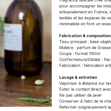
fragrance délicate crée un
pour accompagner les insta
artisanalement en France, e
textiles et les espaces de 
minimaliste en font un essen
Fabrication & composition
Tissu principal : base végé
Matière : parfum de Grasse
Coupe : format 100ml
Col/Fermeture/Détails : flac
Fabrication : fabrication art
Lavage & entretien
Vaporiser à distance sur te
Éviter le contact direct ave
Ne pas utiliser de javel
Conserver à l’abri de la cha
Refermer soigneusement apr