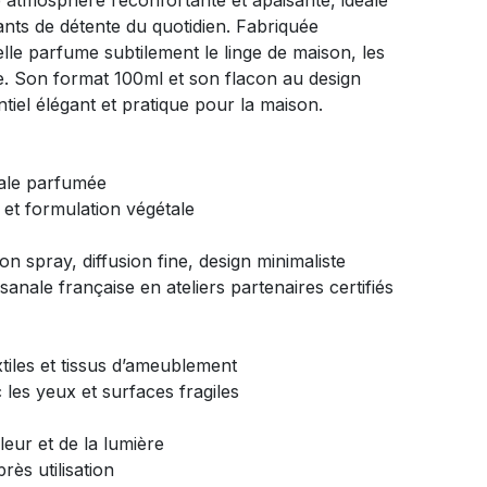
e atmosphère réconfortante et apaisante, idéale
nts de détente du quotidien. Fabriquée
lle parfume subtilement le linge de maison, les
vie. Son format 100ml et son flacon au design
tiel élégant et pratique pour la maison.
tale parfumée
 et formulation végétale
on spray, diffusion fine, design minimaliste
isanale française en ateliers partenaires certifiés
xtiles et tissus d’ameublement
c les yeux et surfaces fragiles
leur et de la lumière
ès utilisation