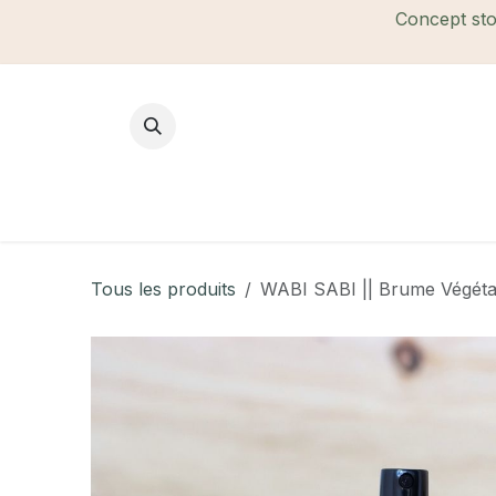
Se rendre au contenu
Concept stor
Mode Femme
Mode Homme
B
Tous les produits
WABI SABI || Brume Végét