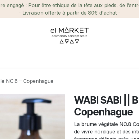
e engagé : Pour être éthique de la tête aux pieds, de l’ent
- Livraison offerte à partir de 80€ d'achat -
ien-être et Beauté
Maison
Loisirs
Enfant
Ca
ale NO.8 – Copenhague
WABI SABI || 
Copenhague
La brume végétale NO.8 Co
de vivre nordique et des in