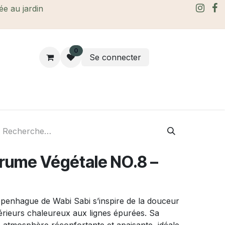
rée au jardin
0
Se connecter
rtes Cadeaux
À propos
Le blog
Brume Végétale NO.8 –
penhague de Wabi Sabi s’inspire de la douceur
térieurs chaleureux aux lignes épurées. Sa