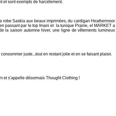
ent et sont exempts de harcèlement.
 la robe Saskia aux beaux imprimées, du cardigan Heathermoor
, en passant par le top Imani et la tunique Prairie, el MARKET a
e de la saison automne hiver, une ligne de vêtements lumineux
ommer juste...tout en restant jolie et en se faisant plaisir.
et s'appelle désormais Thought Clothing !
 laisser un commentaire.