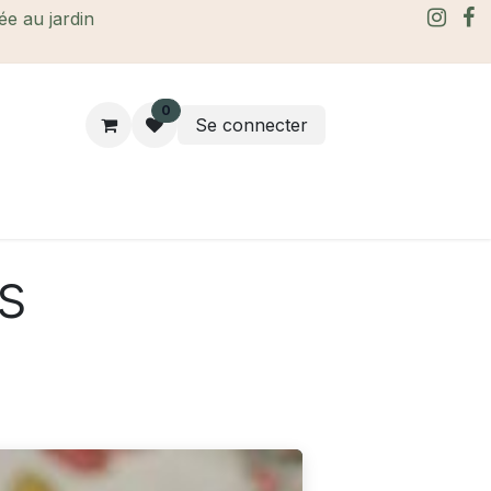
rée au jardin
0
Se connecter
rtes Cadeaux
À propos
Le blog
s