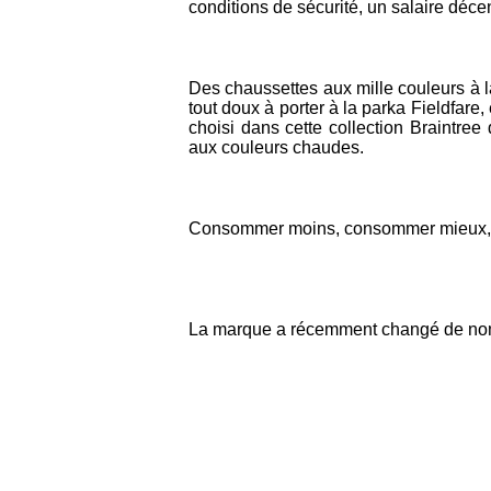
conditions de sécurité, un salaire déc
Des chaussettes aux mille couleurs à
tout doux à porter à la parka Fieldfare
choisi dans cette collection Braintre
aux couleurs chaudes.
Consommer moins, consommer mieux, cons
La marque a récemment changé de nom 
dans
LE BLOG EL MARKET
pour