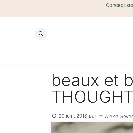
Se rendre au contenu
Concept stor
Mode Femme
Mode Homme
B
beaux et b
THOUGH
20 juin, 2018
par
Alexia Seves