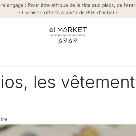
e engagé : Pour être éthique de la tête aux pieds, de l’ent
- Livraison offerte à partir de 80€ d'achat -
ien-être et Beauté
Maison
Loisirs
Enfant
Ca
ios, les vêtement
T
tre