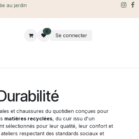
rée au jardin
0
Se connecter
rtes Cadeaux
À propos
Le blog
urabilité
dales et chaussures du quotidien conçues pour
es
matières recyclées
, du cuir issu d'un
 sélectionnés pour leur qualité, leur confort et
ateliers respectant des standards sociaux et