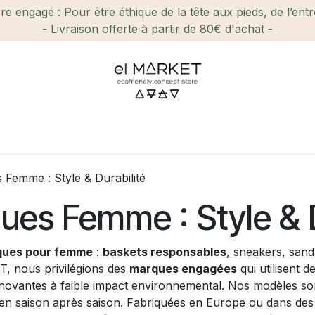
e engagé : Pour être éthique de la tête aux pieds, de l’ent
- Livraison offerte à partir de 80€ d'achat -
ien-être et Beauté
Maison
Loisirs
Enfant
Ca
 Femme : Style & Durabilité
ues Femme : Style & D
ques pour femme
:
baskets responsables
, sneakers, san
ET, nous privilégions des
marques engagées
qui utilisent d
novantes à faible impact environnemental. Nos modèles sont
ien saison après saison. Fabriquées en Europe ou dans des 