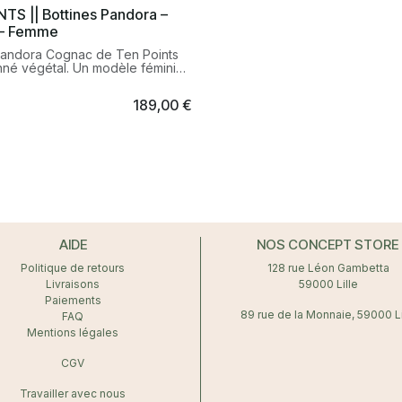
 tout en affirmant une démarche
seront votre nouveau basique, 
TS || Bottines Pandora –
le.
intemporel inspiré de l'univers d
– Femme
Pandora Cognac de Ten Points
anné végétal. Un modèle féminin
 intemporel, fabriqué
ement au Portugal avec des
189,00
€
 responsables et durables.
AIDE
NOS CONCEPT STORE
Politique de retours
128 rue Léon Gambetta
Livraisons
59000 Lille
Paiements
89 rue de la Monnaie, 59000 Li
FAQ
Mentions légales
CGV
Travailler avec nous