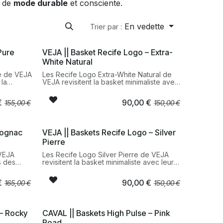
e de
mode durable
et consciente.
En vedette
Trier par :
Pure
VEJA || Basket Recife Logo – Extra-
White Natural
me de VEJA
Les Recife Logo Extra-White Natural de
 la
VEJA revisitent la basket minimaliste avec
te et
un système de scratchs emblématique,
s de
pratique et moderne. Ce modèle au
€
90,00
€
155,00
€
150,00
€
cuir noir
design épuré associe un cuir blanc
rme pour
lumineux à des détails naturels pour une
silhouette intemporelle et facile à porter.
10 Prime
Pensées pour un usage quotidien, les
Cognac
VEJA || Baskets Recife Logo – Silver
tidien,
Recife offrent confort, maintien et
Pierre
simplicité, tout en respectant les
éthique.
engagements éthiques et
 VEJA
Les Recife Logo Silver Pierre de VEJA
obriété,
environnementaux de VEJA. Une sneaker
s des
revisitent la basket minimaliste avec leur
durable, sobre et responsable, idéale
aleureuse
système de scratchs moderne et pratique.
pour un vestiaire urbain.
c profond
Leur cuir blanc rehaussé de détails
€
90,00
€
165,00
€
150,00
€
silhouette
argentés et pierre apporte une touche
er.
lumineuse tout en conservant une
neaker
silhouette épurée et intemporelle.
nsables et
Confortable et durable, ce modèle
 – Rocky
CAVAL || Baskets High Pulse – Pink
ge
incarne l’équilibre entre style
Road
contemporain, simplicité et engagement