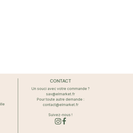
un modèle
u tennis.
CONTACT
Un souci avec votre commande ?
sav@elmarket.fr
Pour toute autre demande :
lle
contact@elmarket.fr
Suivez-nous !