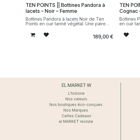
quotidien
pour créer une sneaker unique et
TEN POINTS || Bottines Pandora à
TEN POIN
responsab
graphique. Leur silhouette moderne
lacets – Noir – Femme
Cognac 
associe esprit urbain et touche animalier
pour un look distinctif au quotidien.
Bottines Pandora à lacets Noir de Ten
Bottines 
Fabriquées au Portugal dans des ateliers
Points en cuir tanné végétal. Une paire
en cuir t
spécialisés, ces baskets en cuir et daim
féminine et intemporelle fabriquée
au design
offrent confort, qualité et durabilité.
artisanalement au Portugal dans une
artisanal
189,00
€
démarche responsable et durable.
matériaux
EL MARKET W
L'histoire
Nos valeurs
Nos boutiques éco-conçues
Nos Marques
Cartes Cadeaux
el MARKET recrute