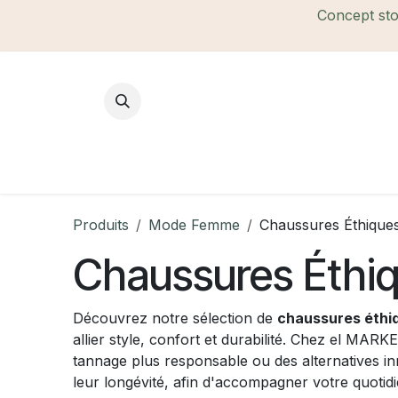
Se rendre au contenu
Concept stor
Mode Femme
Mode Homme
B
Produits
Mode Femme
Chaussures Éthiques
Chaussures Éthiq
Découvrez notre sélection de
chaussures éthi
allier style, confort et durabilité. Chez el MARK
tannage plus responsable ou des alternatives in
leur longévité, afin d'accompagner votre quotid