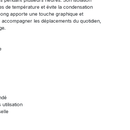
s pendant plusieurs heures. Son isolation
es de température et évite la condensation
song apporte une touche graphique et
r accompagner les déplacements du quotidien,
ge.
e
ndé
utilisation
selle