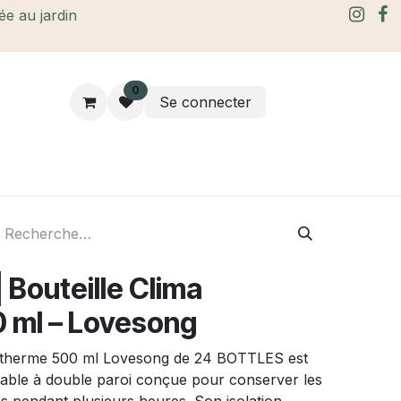
rée au jardin
0
Se connecter
rtes Cadeaux
À propos
Le blog
 Bouteille Clima
 ml – Lovesong
isotherme 500 ml Lovesong de 24 BOTTLES est
able à double paroi conçue pour conserver les