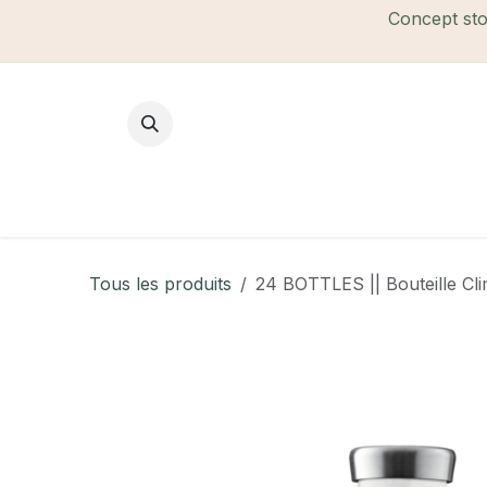
Se rendre au contenu
Concept stor
Mode Femme
Mode Homme
B
Tous les produits
24 BOTTLES || Bouteille Cl