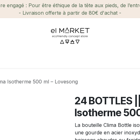
e engagé : Pour être éthique de la tête aux pieds, de l’ent
- Livraison offerte à partir de 80€ d'achat -
ien-être et Beauté
Maison
Loisirs
Enfant
Ca
ima Isotherme 500 ml – Lovesong
24 BOTTLES ||
Isotherme 500
La bouteille Clima Bottle 
une gourde en acier inoxyd