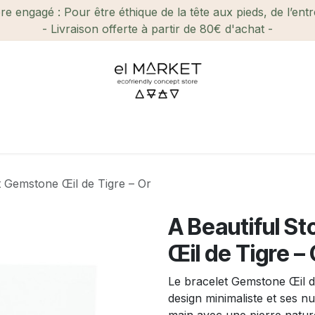
e engagé : Pour être éthique de la tête aux pieds, de l’ent
- Livraison offerte à partir de 80€ d'achat -
ien-être et Beauté
Maison
Loisirs
Enfant
Ca
et Gemstone Œil de Tigre – Or
A Beautiful St
Œil de Tigre –
Le bracelet Gemstone Œil de
design minimaliste et ses n