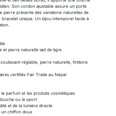
lle et des détails dorés, il apporte une touche
tidien. Son cordon ajustable assure un porté
e pierre présente des variations naturelles de
bracelet unique. Un bijou intemporel facile à
tion.
ile
ée et pierre naturelle œil de tigre
coulissant réglable, pierre naturelle, finitions
naires certifiés Fair Trade au Népal
, le parfum et les produits cosmétiques
a douche ou le sport
dité et de la lumière directe
 un chiffon doux