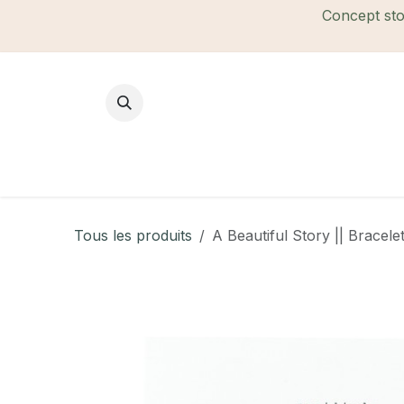
Se rendre au contenu
Concept stor
Mode Femme
Mode Homme
B
Tous les produits
A Beautiful Story || Bracel