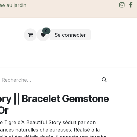
rée au jardin
0
Se connecter
rtes Cadeaux
À propos
Le blog
ory || Bracelet Gemstone
 Or
 Tigre d’A Beautiful Story séduit par son
uances naturelles chaleureuses. Réalisé à la