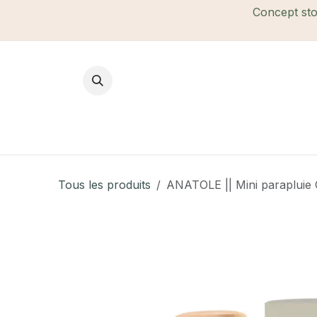
Se rendre au contenu
Concept stor
Mode Femme
Mode Homme
B
Tous les produits
ANATOLE || Mini parapluie C