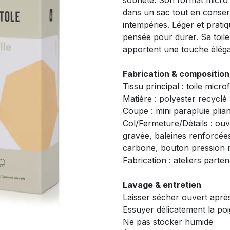
sobriété. Son format micro 
dans un sac tout en conser
intempéries. Léger et prati
pensée pour durer. Sa toile 
apportent une touche élégan
Fabrication & composition
Tissu principal : toile micro
Matière : polyester recycl
Coupe : mini parapluie pli
Col/Fermeture/Détails : ou
gravée, baleines renforcées
carbone, bouton pression 
Fabrication : ateliers parten
Lavage & entretien
Laisser sécher ouvert après 
Essuyer délicatement la poi
Ne pas stocker humide