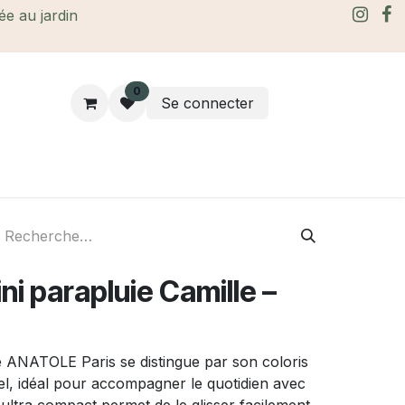
rée au jardin
0
Se connecter
rtes Cadeaux
À propos
Le blog
i parapluie Camille –
de ANATOLE Paris se distingue par son coloris
el, idéal pour accompagner le quotidien avec