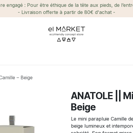
e engagé : Pour être éthique de la tête aux pieds, de l’ent
- Livraison offerte à partir de 80€ d'achat -
ien-être et Beauté
Maison
Loisirs
Enfant
Ca
amille – Beige
ANATOLE || Min
Beige
Le mini parapluie Camille 
beige lumineux et intempor