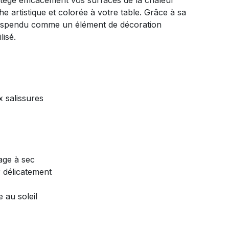
rotège efficacement vos surfaces de la chaleur
e artistique et colorée à votre table. Grâce à sa
 suspendu comme un élément de décoration
lisé.
x salissures
age à sec
r délicatement
e au soleil