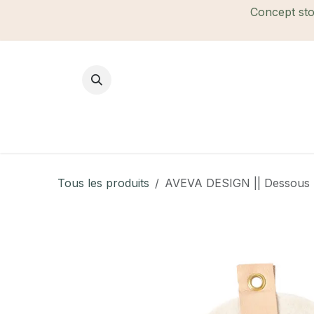
Se rendre au contenu
Concept stor
Mode Femme
Mode Homme
B
Tous les produits
AVEVA DESIGN || Dessous De