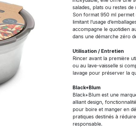
inoxydable, elle offre une 
salades, plats ou restes de 
Son format 950 ml permet 
limitant l’usage d’emballage
accompagne le quotidien a
dans une démarche zéro d
Utilisation / Entretien
Rincer avant la première ut
ou au lave-vaisselle si com
lavage pour préserver la qua
Black+Blum
Black+Blum est une marque 
alliant design, fonctionnalit
pour boire et manger en d
pratiques destinés à réduir
responsable.