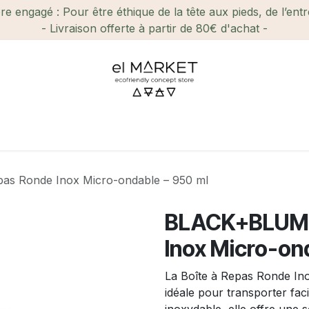
e engagé : Pour être éthique de la tête aux pieds, de l’ent
- Livraison offerte à partir de 80€ d'achat -
ien-être et Beauté
Maison
Loisirs
Enfant
Ca
as Ronde Inox Micro-ondable – 950 ml
BLACK+BLUM |
Inox Micro-on
La Boîte à Repas Ronde I
idéale pour transporter fa