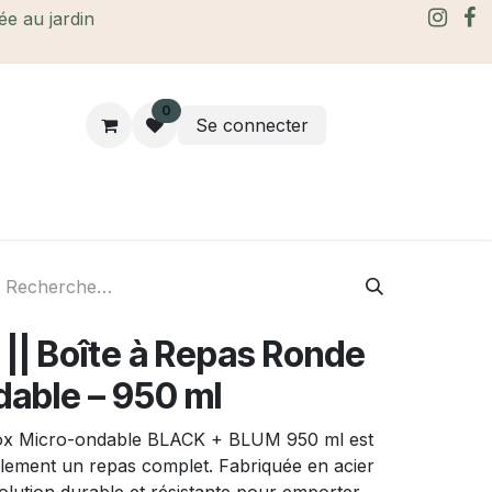
rée au jardin
0
Se connecter
rtes Cadeaux
À propos
Le blog
| Boîte à Repas Ronde
dable – 950 ml
nox Micro-ondable BLACK + BLUM 950 ml est
cilement un repas complet. Fabriquée en acier