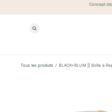
Se rendre au contenu
Concept stor
Mode Femme
Mode Homme
B
Tous les produits
BLACK+BLUM || Boîte à Rep