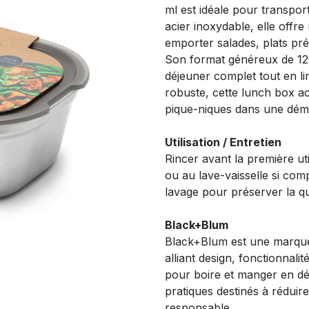
ml est idéale pour transpor
acier inoxydable, elle offre
emporter salades, plats pr
Son format généreux de 12
déjeuner complet tout en lim
robuste, cette lunch box a
pique-niques dans une dém
Utilisation / Entretien
Rincer avant la première ut
ou au lave-vaisselle si com
lavage pour préserver la qua
Black+Blum
Black+Blum est une marque 
alliant design, fonctionnalit
pour boire et manger en d
pratiques destinés à réduir
responsable.