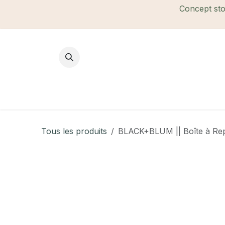
Se rendre au contenu
Concept stor
Mode Femme
Mode Homme
B
Tous les produits
BLACK+BLUM || Boîte à Rep