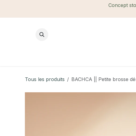
Se rendre au contenu
Concept stor
Mode Femme
Mode Homme
B
Tous les produits
BACHCA || Petite brosse dé