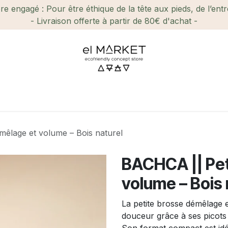
e engagé : Pour être éthique de la tête aux pieds, de l’ent
- Livraison offerte à partir de 80€ d'achat -
ien-être et Beauté
Maison
Loisirs
Enfant
Ca
mêlage et volume – Bois naturel
BACHCA || Pet
volume – Bois 
La petite brosse démêlage
douceur grâce à ses picots n