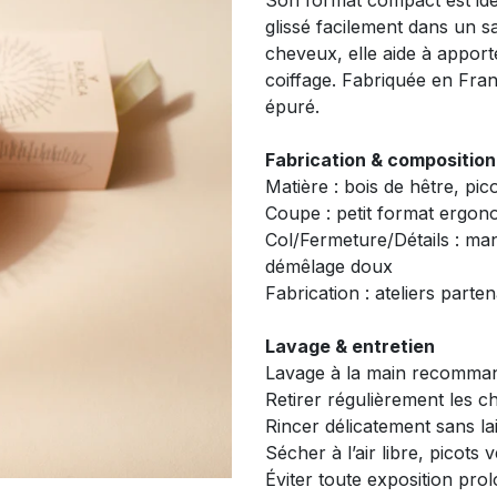
Son format compact est idéa
glissé facilement dans un s
cheveux, elle aide à apporte
coiffage. Fabriquée en Franc
épuré.
Fabrication & composition
Matière : bois de hêtre, pi
Coupe : petit format ergon
Col/Fermeture/Détails : ma
démêlage doux
Fabrication : ateliers parten
Lavage & entretien
Lavage à la main recomma
Retirer régulièrement les ch
Rincer délicatement sans la
Sécher à l’air libre, picots 
Éviter toute exposition prol