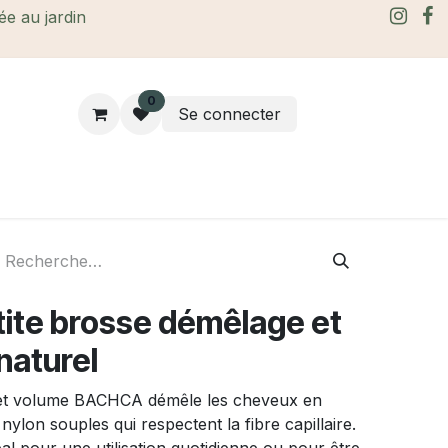
rée au jardin
0
Se connecter
rtes Cadeaux
À propos
Le blog
ite brosse démêlage et
naturel
 et volume BACHCA démêle les cheveux en
ylon souples qui respectent la fibre capillaire.