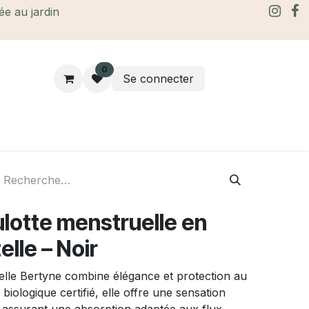
rée au jardin
0
Se connecter
rtes Cadeaux
À propos
Le blog
lotte menstruelle en
elle – Noir
telle Bertyne combine élégance et protection au
iologique certifié, elle offre une sensation