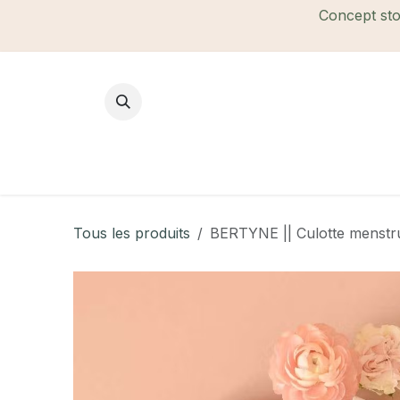
Se rendre au contenu
Concept stor
Mode Femme
Mode Homme
B
Tous les produits
BERTYNE || Culotte menstrue