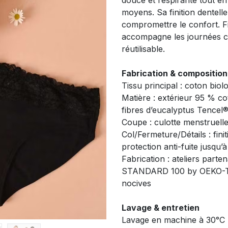
douce et respirante tout e
moyens. Sa finition dentel
compromettre le confort. Fi
accompagne les journées co
réutilisable.
Fabrication & composition
Tissu principal : coton biolo
Matière : extérieur 95 % co
fibres d’eucalyptus Tence
Coupe : culotte menstruelle
Col/Fermeture/Détails : finit
protection anti-fuite jusqu’
Fabrication : ateliers parten
STANDARD 100 by OEKO-TE
nocives
Lavage & entretien
Lavage en machine à 30°C