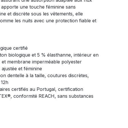
n assurant une absorption adaptée aux flux
le apporte une touche féminine sans
ne et discrète sous les vêtements, elle
mme les nuits avec une protection fiable et
gique certifié
ton biologique et 5 % élasthanne, intérieur en
l® et membrane imperméable polyester
 ajustée et féminine
ion dentelle à la taille, coutures discrètes,
à 12h
aires certifiés au Portugal, certification
X®, conformité REACH, sans substances