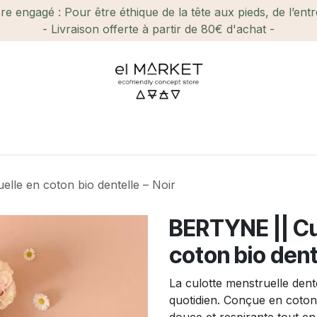
e engagé : Pour être éthique de la tête aux pieds, de l’ent
- Livraison offerte à partir de 80€ d'achat -
ien-être et Beauté
Maison
Loisirs
Enfant
Ca
lle en coton bio dentelle – Noir
BERTYNE || Cu
coton bio dent
La culotte menstruelle den
quotidien. Conçue en coton b