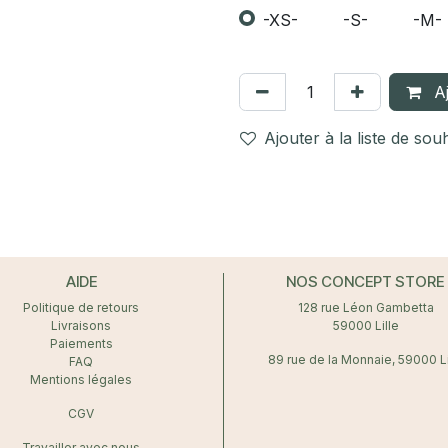
-XS-
-S-
-M-
Aj
Ajouter à la liste de sou
AIDE
NOS CONCEPT STORE
Politique de retours
128 rue Léon Gambetta
Livraisons
59000 Lille
Paiements
89 rue de la Monnaie, 59000 Li
FAQ
Mentions légales
CGV
Travailler avec nous