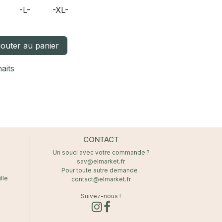
-L-
-XL-
outer au panier
haits
CONTACT
Un souci avec votre commande ?
sav@elmarket.fr
Pour toute autre demande :
lle
contact@elmarket.fr
Suivez-nous !