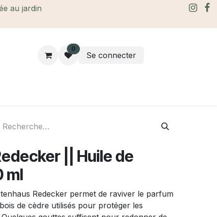
rée au jardin
0
Se connecter
rtes Cadeaux
À propos
Le blog
edecker || Huile de
0 ml
stenhaus Redecker permet de raviver le parfum
bois de cèdre utilisés pour protéger les