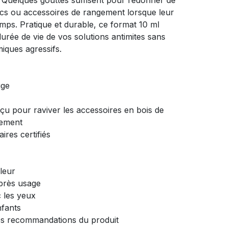
. Quelques gouttes suffisent pour redonner de
locs ou accessoires de rangement lorsque leur
mps. Pratique et durable, ce format 10 ml
urée de vie de vos solutions antimites sans
miques agressifs.
uge
çu pour raviver les accessoires en bois de
gement
aires certifiés
aleur
près usage
c les yeux
nfants
les recommandations du produit