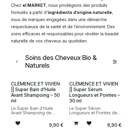
Chez
el MARKET
, nous privilégions des produits
formulés à partir d’
ingrédients d’origine naturelle
,
issus de marques engagées dans une démarche
respectueuse de la santé et de l’environnement. Des
soins efficaces et responsables pour révéler la beauté
naturelle de vos cheveux au quotidien.
Soins des Cheveux Bio &
Naturels
CLÉMENCE ET VIVIEN
CLÉMENCE ET VIVIEN
|| Super Bain d’Huile
|| Super Sérum
Avant Shampoing – 50
Longueurs et Pointes –
ml
30 ml
Le Super Bain d’Huile
Le Super Sérum
Avant Shampoing de
Longueurs et Pointes de
Clémence et Vivien est un
Clémence et Vivien est un
soin capillaire naturel
soin capillaire naturel
9,90
€
8,90
€
conçu pour nourrir et
conçu pour nourrir et
protéger les cheveux
protéger les longueurs et