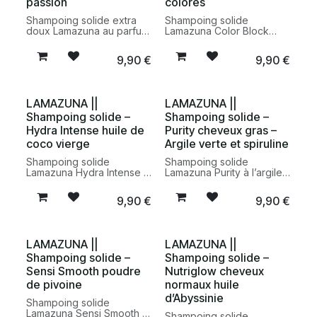
passion
colorés
Shampoing solide extra
Shampoing solide
doux Lamazuna au parfum
Lamazuna Color Block
fruit de la passion pour
pour cheveux colorés. Un
tous types de cheveux.
soin capillaire vegan et
9,90
€
9,90
€
Un soin capillaire vegan,
fabriqué en France qui
fabriqué en France et
nettoie en douceur tout en
pensé pour nettoyer les
aidant à préserver l’éclat
cheveux en douceur tout
et l’intensité de la couleur.
LAMAZUNA ||
LAMAZUNA ||
en réduisant les
Shampoing solide –
Shampoing solide –
emballages plastiques.
Hydra Intense huile de
Purity cheveux gras –
coco vierge
Argile verte et spiruline
Shampoing solide
Shampoing solide
Lamazuna Hydra Intense à
Lamazuna Purity à l’argile
l’huile de coco vierge
verte et à la spiruline pour
pour cheveux secs. Un
cheveux gras. Un soin
9,90
€
9,90
€
soin capillaire nourrissant,
capillaire vegan, fabriqué
vegan et fabriqué en
en France, qui purifie le
France qui nettoie en
cuir chevelu et aide à
douceur tout en apportant
retrouver des cheveux
LAMAZUNA ||
LAMAZUNA ||
confort et souplesse.
légers plus longtemps.
Shampoing solide –
Shampoing solide –
Sensi Smooth poudre
Nutriglow cheveux
de pivoine
normaux huile
d’Abyssinie
Shampoing solide
Lamazuna Sensi Smooth à
Shampoing solide