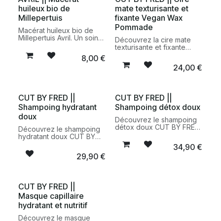
tous les types de
volume à tous les types
huileux bio de
mate texturisante et
cheveux.
de cheveux.
Millepertuis
fixante Vegan Wax
Pommade
Macérat huileux bio de
Millepertuis Avril. Un soin
Découvrez la cire mate
nourrissant certifié bio
texturisante et fixante
pour le corps, le visage et
Vegan Wax Pommade de
8,00
€
les cheveux, élaboré à
CUT BY FRED. Une cire
24,00
€
partir d'ingrédients
coiffante vegan et
d'origine naturelle.
naturelle qui structure,
texturise et fixe les
cheveux sans effet gras ni
CUT BY FRED ||
CUT BY FRED ||
résidu collant.
Shampoing hydratant
Shampoing détox doux
doux
Découvrez le shampoing
détox doux CUT BY FRED,
Découvrez le shampoing
un soin vegan conçu pour
hydratant doux CUT BY
purifier le cuir chevelu,
FRED, un soin vegan
34,90
€
éliminer les impuretés et
conçu pour nettoyer
29,90
€
rafraîchir les cheveux sans
délicatement les cheveux
les agresser. Idéal pour
tout en leur apportant
retrouver des cheveux
hydratation, souplesse et
légers, propres et
brillance. Idéal pour les
CUT BY FRED ||
équilibrés.
cheveux secs,
Masque capillaire
déshydratés ou
sensibilisés.
hydratant et nutritif
Découvrez le masque