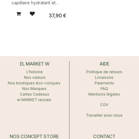
capillaire hydratant et
nutritif CUT BY FRED, un
soin vegan conçu pour
37,90
€
nourrir intensément les
cheveux secs, sensibilisés
ou en manque
d’hydratation. Une formule
clean et sensorielle pour
des cheveux plus
souples, brillants et faciles
à coiffer.
EL MARKET W
AIDE
L'histoire
Politique de retours
Nos valeurs
Livraisons
Nos boutiques éco-conçues
Paiements
Nos Marques
FAQ
Cartes Cadeaux
Mentions légales
el MARKET recrute
CGV
Travailler avec nous
NOS CONCEPT STORE
CONTACT