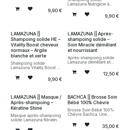
la poudre de pivoine pour
Lamazuna Nutriglow à
cuir chevelu sensible. Un
l’huile d’Abyssinie pour
9,90
€
soin capillaire vegan,
cheveux normaux. Un soin
9,90
€
fabriqué en France, qui
capillaire vegan, fabriqué
nettoie en douceur tout en
en France, qui nettoie en
respectant les cuirs
douceur tout en apportant
chevelus délicats.
souplesse et brillance aux
LAMAZUNA ||
LAMAZUNA || Après-
cheveux.
Shampoing solide HE –
shampoing solide –
Vitality Boost cheveux
Soin Miracle démêlant
normaux – Argile
et nourrissant
blanche et verte
Après-shampoing solide
Lamazuna démêlant et
Shampoing solide
nourrissant pour cheveux
Lamazuna Vitality Boost à
secs, bouclés ou difficiles
l’argile blanche et verte
12,50
€
à coiffer. Un soin capillaire
pour cheveux normaux.
9,90
€
vegan, naturel et fabriqué
Un soin capillaire vegan,
en France pour des
fabriqué en France, qui
cheveux plus doux,
purifie en douceur et
souples et faciles à
redonne fraîcheur et
LAMAZUNA || Masque /
BACHCA || Brosse Soin
démêler.
légèreté aux cheveux.
Après-shampoing –
Bébé 100% Chèvre
Kératine Shine
Brosse Soin Bébé 100%
Chèvre Bachca. Une
Masque après-shampoing
brosse ultra-douce en
solide Lamazuna Kératine
bois de hêtre et soies
Shine pour nourrir, réparer
35,00
€
naturelles de chèvre pour
et apporter de la brillance