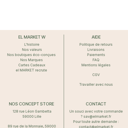
EL MARKET W
AIDE
L'histoire
Politique de retours
Nos valeurs
Livraisons
Nos boutiques éco-conçues
Paiements
Nos Marques
FAQ
Cartes Cadeaux
Mentions légales
el MARKET recrute
CGV
Travailler avec nous
NOS CONCEPT STORE
CONTACT
128 rue Léon Gambetta
Un souci avec votre commande
59000 Lille
? sav@elmarket.fr
Pour toute autre demande :
89 rue de la Monnaie, 59000
contact@elmarket.fr