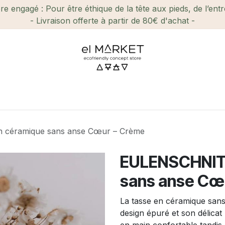
e engagé : Pour être éthique de la tête aux pieds, de l’ent
- Livraison offerte à partir de 80€ d'achat -
ien-être et Beauté
Maison
Loisirs
Enfant
Ca
 céramique sans anse Cœur – Crème
EULENSCHNITT
sans anse Cœ
La tasse en céramique sans
design épuré et son délicat