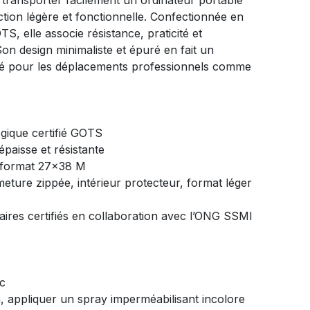
ransporter facilement un ordinateur portable
tion légère et fonctionnelle. Confectionnée en
TS, elle associe résistance, praticité et
n design minimaliste et épuré en fait un
sé pour les déplacements professionnels comme
ogique certifié GOTS
épaisse et résistante
 format 27x38 M
meture zippée, intérieur protecteur, format léger
naires certifiés en collaboration avec l’ONG SSMI
ec
on, appliquer un spray imperméabilisant incolore