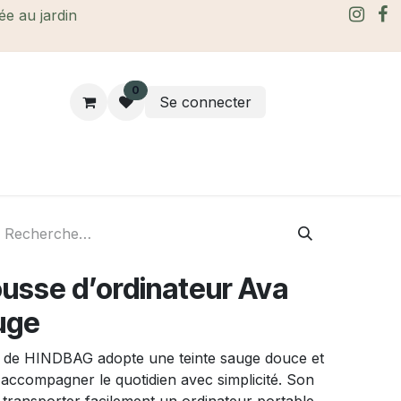
rée au jardin
0
Se connecter
rtes Cadeaux
À propos
Le blog
usse d’ordinateur Ava
uge
a de HINDBAG adopte une teinte sauge douce et
accompagner le quotidien avec simplicité. Son