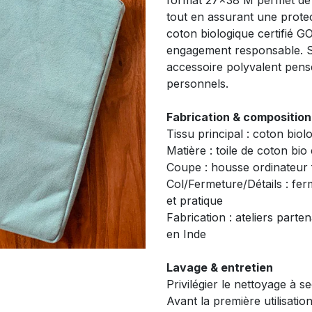
format 27x38 M permet de t
tout en assurant une protec
coton biologique certifié GO
engagement responsable. So
accessoire polyvalent pen
personnels.
Fabrication & composition
Tissu principal : coton biol
Matière : toile de coton bio 
Coupe : housse ordinateur
Col/Fermeture/Détails : fer
et pratique
Fabrication : ateliers parte
en Inde
Lavage & entretien
Privilégier le nettoyage à s
Avant la première utilisati