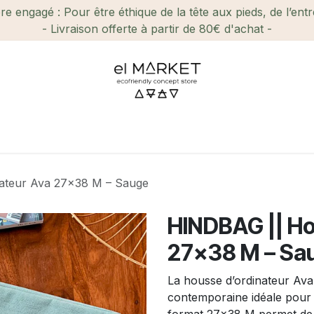
e engagé : Pour être éthique de la tête aux pieds, de l’ent
- Livraison offerte à partir de 80€ d'achat -
ien-être et Beauté
Maison
Loisirs
Enfant
Ca
ateur Ava 27x38 M – Sauge
HINDBAG || Ho
27x38 M – Sa
La housse d’ordinateur Av
contemporaine idéale pour 