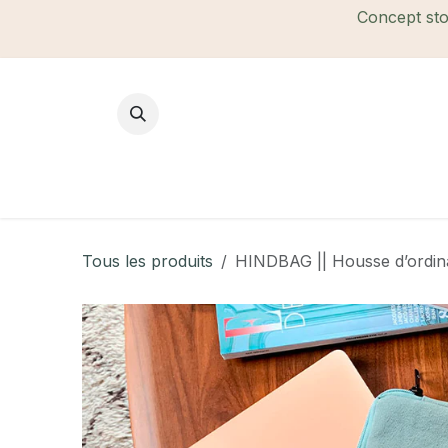
Se rendre au contenu
Concept stor
Mode Femme
Mode Homme
B
Tous les produits
HINDBAG || Housse d’ordin