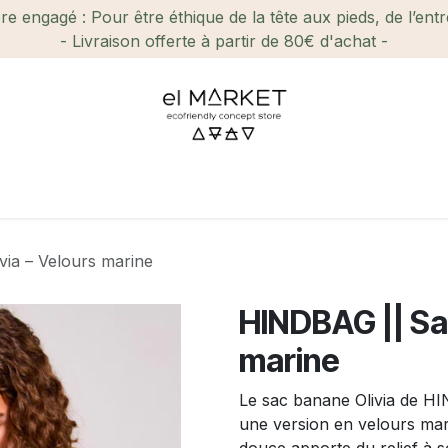
e engagé : Pour être éthique de la tête aux pieds, de l’ent
- Livraison offerte à partir de 80€ d'achat -
ien-être et Beauté
Maison
Loisirs
Enfant
Ca
ia – Velours marine
HINDBAG || Sa
marine
Le sac banane Olivia de HI
une version en velours mar