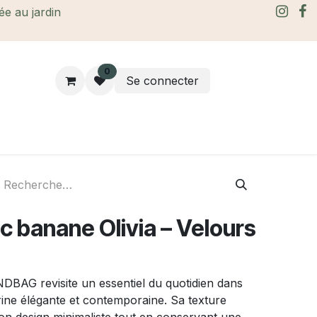
rée au jardin
0
Se connecter
rtes Cadeaux
À propos
Le blog
c banane Olivia – Velours
NDBAG revisite un essentiel du quotidien dans
ine élégante et contemporaine. Sa texture