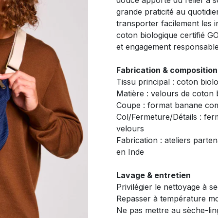
douce apporte du relief à 
grande praticité au quotidi
transporter facilement les 
coton biologique certifié G
et engagement responsable
Fabrication & composition
Tissu principal : coton biol
Matière : velours de coton 
Coupe : format banane com
Col/Fermeture/Détails : ferm
velours
Fabrication : ateliers parte
en Inde
Lavage & entretien
Privilégier le nettoyage à s
Repasser à température m
Ne pas mettre au sèche-lin