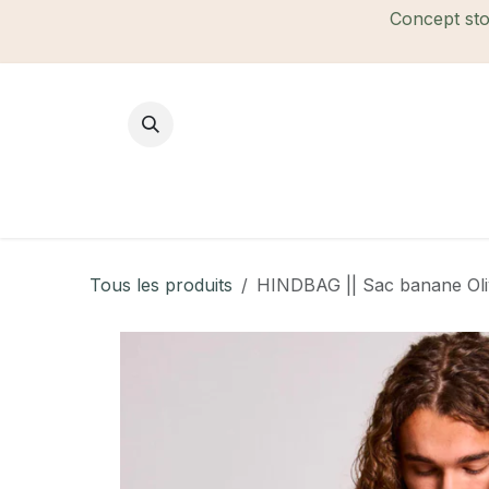
Se rendre au contenu
Concept stor
Mode Femme
Mode Homme
B
Tous les produits
HINDBAG || Sac banane Oliv