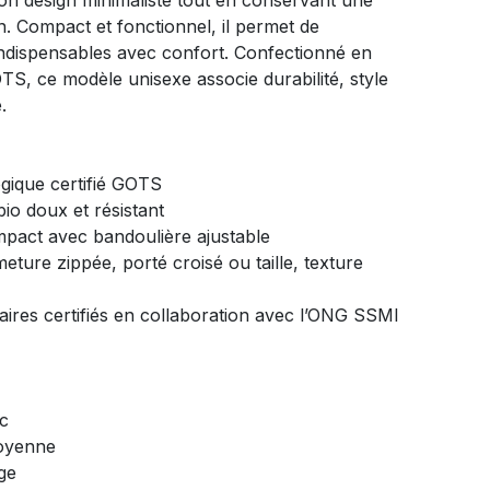
son design minimaliste tout en conservant une
en. Compact et fonctionnel, il permet de
indispensables avec confort. Confectionné en
OTS, ce modèle unisexe associe durabilité, style
.
ogique certifié GOTS
bio doux et résistant
pact avec bandoulière ajustable
eture zippée, porté croisé ou taille, texture
naires certifiés en collaboration avec l’ONG SSMI
ec
oyenne
ge