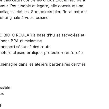
nt les œufs contre les chocs tout en facilitant
eur. Réutilisable et légère, elle constitue une
llages jetables. Son coloris bleu floral naturel
 originale à votre cuisine.
C BIO-CIRCULAR à base d’huiles recyclées et
s, sans BPA ni mélamine
ransport sécurisé des œufs
meture clipsée pratique, protection renforcée
llemagne dans les ateliers partenaires certifiés
ssible
ux
s