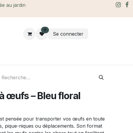
rée au jardin
0
Se connecter
rtes Cadeaux
À propos
Le blog
 à œufs – Bleu floral
est pensée pour transporter vos œufs en toute
es, pique-niques ou déplacements. Son format