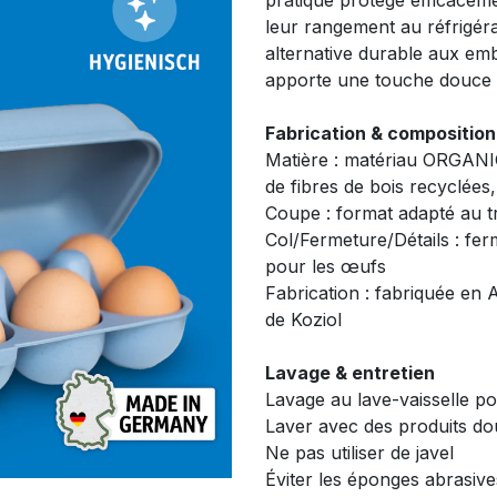
pratique protège efficaceme
leur rangement au réfrigérat
alternative durable aux emba
apporte une touche douce et
Fabrication & composition
Matière : matériau ORGANI
de fibres de bois recyclée
Coupe : format adapté au t
Col/Fermeture/Détails : fer
pour les œufs
Fabrication : fabriquée en A
de Koziol
Lavage & entretien
Lavage au lave-vaisselle po
Laver avec des produits do
Ne pas utiliser de javel
Éviter les éponges abrasive