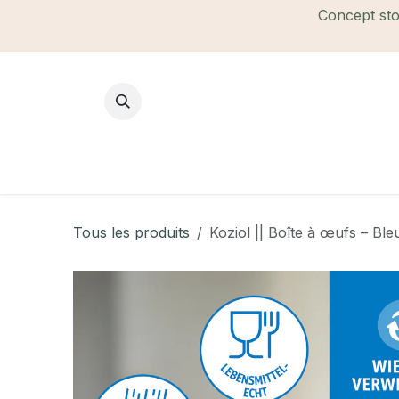
Se rendre au contenu
Concept stor
Mode Femme
Mode Homme
B
Tous les produits
Koziol || Boîte à œufs – Bleu