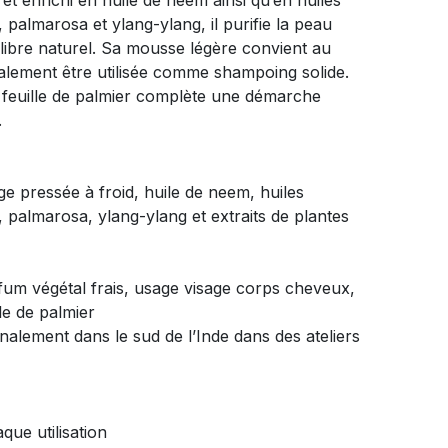
et enrichi en huile de neem ainsi qu’en huiles
é, palmarosa et ylang-ylang, il purifie la peau
libre naturel. Sa mousse légère convient au
galement être utilisée comme shampoing solide.
 feuille de palmier complète une démarche
.
ge pressée à froid, huile de neem, huiles
é, palmarosa, ylang-ylang et extraits de plantes
fum végétal frais, usage visage corps cheveux,
le de palmier
analement dans le sud de l’Inde dans des ateliers
ue utilisation