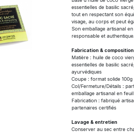
base d’huile de coco vierge 
essentielles de basilic sacr
tout en respectant son équi
visage, au corps et peut é
Son emballage artisanal en
responsable et authentique
Fabrication & composition
Matière : huile de coco vier
essentielles de basilic sacr
ayurvédiques
Coupe : format solide 100g
Col/Fermeture/Détails : par
emballage artisanal en feuil
Fabrication : fabriqué artis
partenaires certifiés
Lavage & entretien
Conserver au sec entre chaq