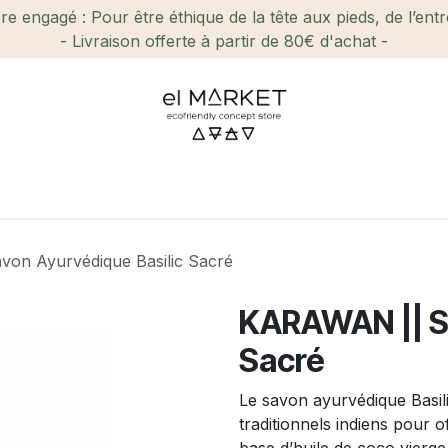
e engagé : Pour être éthique de la tête aux pieds, de l’ent
- Livraison offerte à partir de 80€ d'achat -
ien-être et Beauté
Maison
Loisirs
Enfant
Ca
on Ayurvédique Basilic Sacré
KARAWAN || Sa
Sacré
Le savon ayurvédique Basili
traditionnels indiens pour 