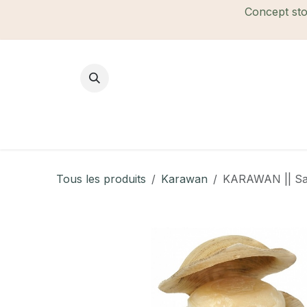
Se rendre au contenu
Concept stor
Mode Femme
Mode Homme
B
Tous les produits
Karawan
KARAWAN || Sav