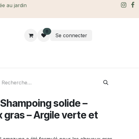
rée au jardin
0
Se connecter
rtes Cadeaux
À propos
Le blog
Shampoing solide –
 gras – Argile verte et