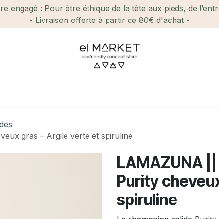
e engagé : Pour être éthique de la tête aux pieds, de l’ent
- Livraison offerte à partir de 80€ d'achat -
ien-être et Beauté
Maison
Loisirs
Enfant
Ca
ides
ux gras – Argile verte et spiruline
LAMAZUNA || 
Purity cheveux
spiruline