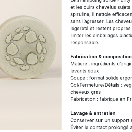
Le shampoing solide Purit
et les cuirs chevelus sujets
spiruline, il nettoie efficac
sans l’agresser. Les cheveu
légèreté et restent propre
limiter les emballages plast
responsable.
Fabrication & composition
Matière : ingrédients d’origi
lavants doux
Coupe : format solide erg
Col/Fermeture/Détails : ve
cheveux gras
Fabrication : fabriqué en Fr
Lavage & entretien
Conserver sur un support s
Éviter le contact prolongé 