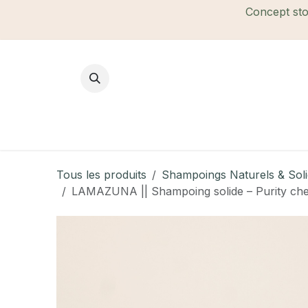
Se rendre au contenu
Concept stor
Mode Femme
Mode Homme
B
Tous les produits
Shampoings Naturels & Sol
LAMAZUNA || Shampoing solide – Purity cheve