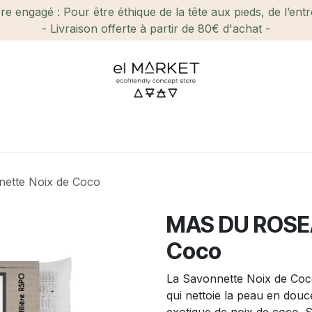
e engagé : Pour être éthique de la tête aux pieds, de l’ent
- Livraison offerte à partir de 80€ d'achat -
ien-être et Beauté
Maison
Loisirs
Enfant
Ca
ette Noix de Coco
MAS DU ROSEA
Coco
La Savonnette Noix de Coc
qui nettoie la peau en douc