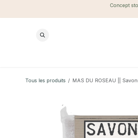
Se rendre au contenu
Concept stor
Mode Femme
Mode Homme
B
Tous les produits
MAS DU ROSEAU || Savonn