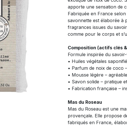
exotique de noix de coco. 
apporte une sensation de co
Fabriquée en France selon 
savonnette est élaborée à p
fragrances issues du savoir
comme pour le corps et s’ut
Composition (actifs clés 
Formule inspirée du savoir-
• Huiles végétales saponifi
• Parfum de noix de coco 
• Mousse légère – agréable
• Savon solide – pratique 
• Fabrication française – i
Mas du Roseau
Mas du Roseau est une marq
provençale. Elle propose d
fabriqués en France, élaboré