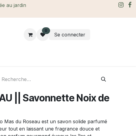
rée au jardin
0
Se connecter
rtes Cadeaux
À propos
Le blog
U || Savonnette Noix de
o Mas du Roseau est un savon solide parfumé
eur tout en laissant une fragrance douce et