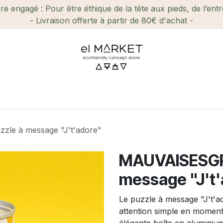
e engagé : Pour être éthique de la tête aux pieds, de l’ent
- Livraison offerte à partir de 80€ d'achat -
ien-être et Beauté
Maison
Loisirs
Enfant
Ca
le à message "J't'adore"
MAUVAISESGRA
message "J't
Le puzzle à message "J't'
attention simple en momen