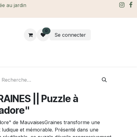
rée au jardin
0
Se connecter
rtes Cadeaux
À propos
Le blog
INES || Puzzle à
'adore"
adore" de MauvaisesGraines transforme une
t ludique et mémorable. Présenté dans une