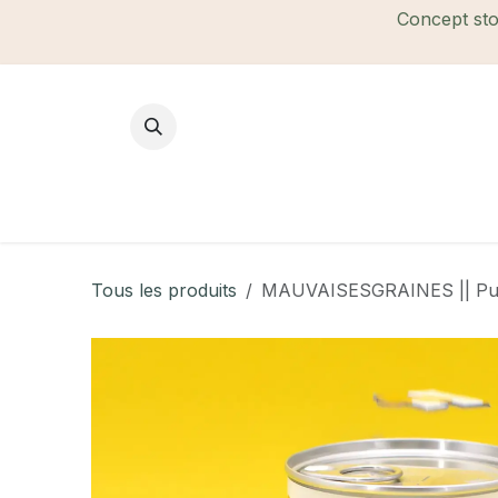
Se rendre au contenu
Concept stor
Mode Femme
Mode Homme
B
Tous les produits
MAUVAISESGRAINES || Puzz