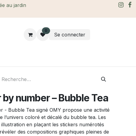
rée au jardin
0
Se connecter
rtes Cadeaux
À propos
Le blog
r by number – Bubble Tea
r - Bubble Tea signé OMY propose une activité
 l’univers coloré et décalé du bubble tea. Les
llustration en plaçant les stickers numérotés
évéler des compositions graphiques pleines de