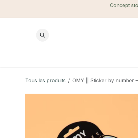
Se rendre au contenu
Concept stor
Mode Femme
Mode Homme
B
Tous les produits
OMY || Sticker by number 