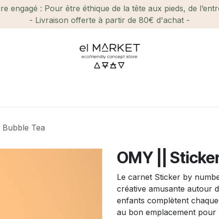
e engagé : Pour être éthique de la tête aux pieds, de l’ent
- Livraison offerte à partir de 80€ d'achat -
ien-être et Beauté
Maison
Loisirs
Enfant
Ca
– Bubble Tea
OMY || Sticke
Le carnet Sticker by numbe
créative amusante autour de
enfants complètent chaque i
au bon emplacement pour r