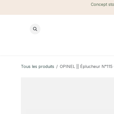
Se rendre au contenu
Concept stor
Mode Femme
Mode Homme
B
Tous les produits
OPINEL || Éplucheur N°115 