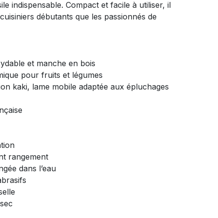
e indispensable. Compact et facile à utiliser, il
cuisiniers débutants que les passionnés de
oxydable et manche en bois
ique pour fruits et légumes
ition kaki, lame mobile adaptée aux épluchages
ançaise
ation
nt rangement
ngée dans l’eau
abrasifs
selle
 sec