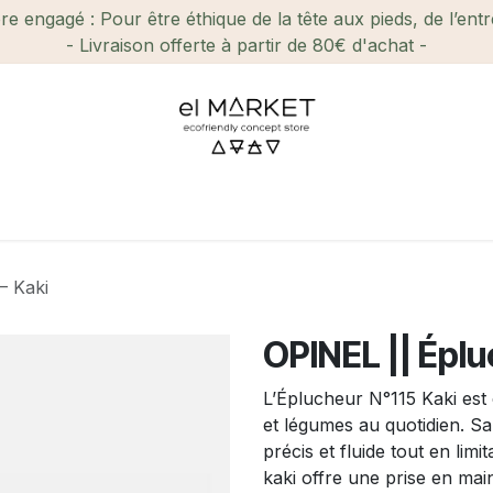
e engagé : Pour être éthique de la tête aux pieds, de l’ent
- Livraison offerte à partir de 80€ d'achat -
ien-être et Beauté
Maison
Loisirs
Enfant
Ca
– Kaki
OPINEL || Éplu
L’Éplucheur N°115 Kaki est 
et légumes au quotidien. S
précis et fluide tout en limi
kaki offre une prise en ma