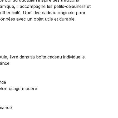
 bol du quotidien inspiré des traditions
amique, il accompagne les petits-déjeuners et
henticité. Une idée cadeau originale pour
onnées avec un objet utile et durable.
oule, livré dans sa boîte cadeau individuelle
rance
ndé
selon usage modéré
mmandé