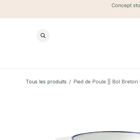
Se rendre au contenu
Concept stor
Mode Femme
Mode Homme
B
Tous les produits
Pied de Poule || Bol Breton