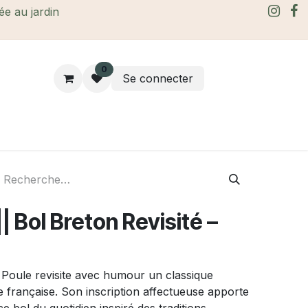
rée au jardin
0
Se connecter
rtes Cadeaux
À propos
Le blog
| Bol Breton Revisité –
e Poule revisite avec humour un classique
e française. Son inscription affectueuse apporte