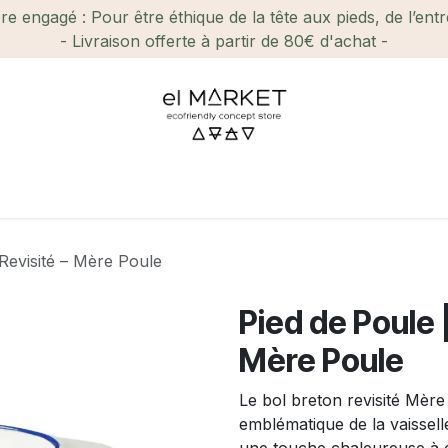
e engagé : Pour être éthique de la tête aux pieds, de l’ent
- Livraison offerte à partir de 80€ d'achat -
ien-être et Beauté
Maison
Loisirs
Enfant
Ca
 Revisité – Mère Poule
Pied de Poule |
Mère Poule
Le bol breton revisité Mèr
emblématique de la vaissell