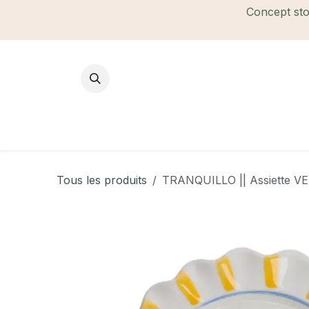
Se rendre au contenu
Concept stor
Mode Femme
Mode Homme
B
Tous les produits
TRANQUILLO || Assiette V