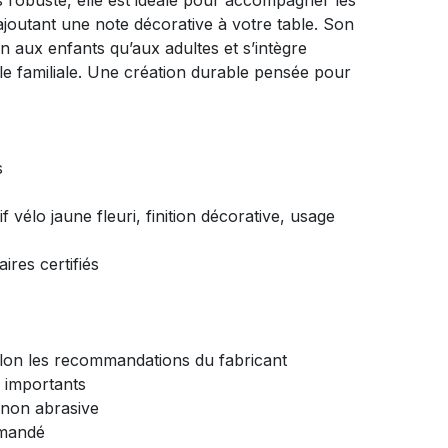
 robuste, elle est idéale pour accompagner les
ajoutant une note décorative à votre table. Son
en aux enfants qu’aux adultes et s’intègre
le familiale. Une création durable pensée pour
s
f vélo jaune fleuri, finition décorative, usage
aires certifiés
lon les recommandations du fabricant
s importants
non abrasive
mmandé