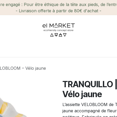
e engagé : Pour être éthique de la tête aux pieds, de l’ent
- Livraison offerte à partir de 80€ d'achat -
ien-être et Beauté
Maison
Loisirs
Enfant
Ca
ELOBLOOM – Vélo jaune
TRANQUILLO |
Vélo jaune
L’assiette VELOBLOOM de Tra
jaune accompagné de fleurs