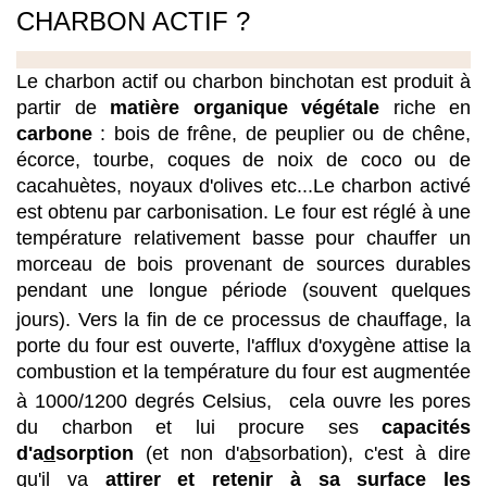
CHARBON ACTIF ? 
Le charbon actif ou charbon binchotan est produit à 
partir de 
matière organique végétale
 riche en
carbone
 : bois de frêne, de peuplier ou de chêne, 
écorce, tourbe, coques de noix de coco ou de 
cacahuètes, noyaux d'olives etc...Le charbon activé 
est obtenu par carbonisation. Le four est réglé à une 
température relativement basse pour chauffer un 
morceau de bois provenant de sources durables 
pendant une longue période (souvent quelques 
jours). Vers la fin de ce processus de chauffage, la
porte du four est ouverte, l'afflux d'oxygène attise la 
combustion et la température du four est augmentée 
à 1000/1200 degrés Celsius, 
cela ouvre les pores 
du charbon et lui procure ses 
capacités 
d'a
d
sorption 
(et non d'a
b
sorbation), c'est à dire 
qu'il va 
attirer et retenir à sa surface les 