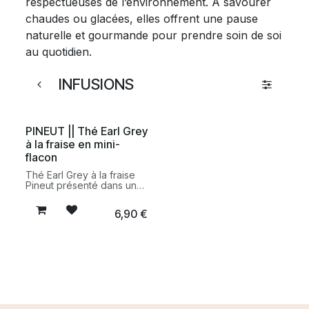
respectueuses de l’environnement. À savourer
chaudes ou glacées, elles offrent une pause
naturelle et gourmande pour prendre soin de soi
au quotidien.
INFUSIONS
PINEUT || Thé Earl Grey
à la fraise en mini-
flacon
Thé Earl Grey à la fraise
Pineut présenté dans un
mini-flacon en verre. Une
infusion raffinée aux notes
6,90
€
fruitées et délicatement
parfumées, idéale pour
offrir ou se faire plaisir.