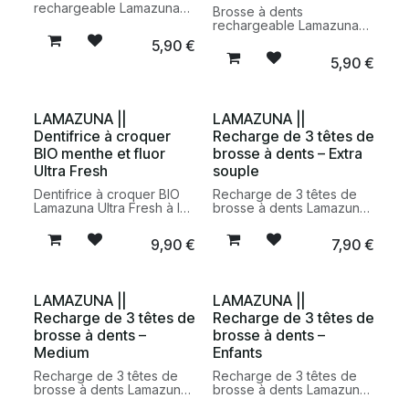
rechargeable Lamazuna
Brosse à dents
souple jaune mimosa,
rechargeable Lamazuna
fabriquée en France. Une
medium Déclic rouge
5,90
€
alternative durable qui
corail, conçue pour
5,90
€
permet de remplacer
réduire les déchets
uniquement la tête afin de
plastiques dans la salle de
réduire les déchets
bain. Fabriquée en
plastiques dans la salle de
France, elle permet de
LAMAZUNA ||
LAMAZUNA ||
bain.
remplacer uniquement la
Dentifrice à croquer
Recharge de 3 têtes de
tête pour une routine
d’hygiène plus durable.
BIO menthe et fluor
brosse à dents – Extra
Ultra Fresh
souple
Dentifrice à croquer BIO
Recharge de 3 têtes de
Lamazuna Ultra Fresh à la
brosse à dents Lamazuna
menthe et au fluor. Une
extra souple pour
alternative zéro déchet au
prolonger l’utilisation de
9,90
€
7,90
€
dentifrice classique qui
votre manche
procure une haleine
rechargeable. Une
fraîche et participe à une
alternative durable qui
bonne hygiène bucco-
réduit les déchets
LAMAZUNA ||
LAMAZUNA ||
dentaire au quotidien.
plastiques dans la salle de
Recharge de 3 têtes de
Recharge de 3 têtes de
bain.
brosse à dents –
brosse à dents –
Medium
Enfants
Recharge de 3 têtes de
Recharge de 3 têtes de
brosse à dents Lamazuna
brosse à dents Lamazuna
medium pour prolonger la
pour enfants. Une solution