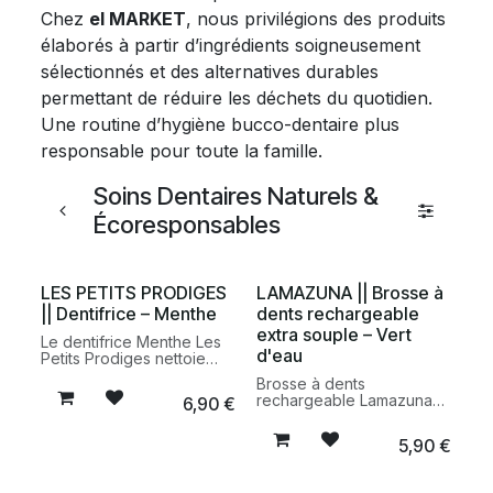
Chez
el MARKET
, nous privilégions des produits
élaborés à partir d’ingrédients soigneusement
sélectionnés et des alternatives durables
permettant de réduire les déchets du quotidien.
Une routine d’hygiène bucco-dentaire plus
responsable pour toute la famille.
Soins Dentaires Naturels &
Écoresponsables
LES PETITS PRODIGES
LAMAZUNA || Brosse à
|| Dentifrice – Menthe
dents rechargeable
extra souple – Vert
Le dentifrice Menthe Les
d'eau
Petits Prodiges nettoie
efficacement les dents
Brosse à dents
tout en procurant une
rechargeable Lamazuna
6,90
€
sensation de fraîcheur
extra souple vert d'eau,
durable. Une formule
fabriquée en France. Une
fabriquée en France
5,90
€
alternative durable et
pensée pour une routine
écologique qui permet de
d’hygiène bucco-dentaire
remplacer uniquement la
plus responsable.