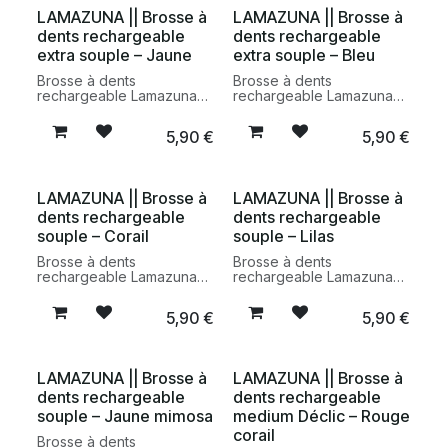
tête pour réduire les
LAMAZUNA || Brosse à
LAMAZUNA || Brosse à
déchets plastiques au
dents rechargeable
dents rechargeable
quotidien.
extra souple – Jaune
extra souple – Bleu
Brosse à dents
Brosse à dents
rechargeable Lamazuna
rechargeable Lamazuna
extra souple jaune conçue
extra souple bleue,
pour une hygiène bucco-
fabriquée en France. Une
5,90
€
5,90
€
dentaire plus responsable.
alternative durable qui
Un accessoire durable
permet de remplacer
fabriqué en France qui
uniquement la tête pour
permet de remplacer
réduire les déchets
LAMAZUNA || Brosse à
LAMAZUNA || Brosse à
uniquement la tête pour
plastiques tout en prenant
dents rechargeable
dents rechargeable
limiter les déchets
soin des gencives
plastiques.
sensibles.
souple – Corail
souple – Lilas
Brosse à dents
Brosse à dents
rechargeable Lamazuna
rechargeable Lamazuna
souple corail, conçue
souple lilas, une
pour réduire les déchets
alternative durable aux
5,90
€
5,90
€
plastiques dans la salle de
brosses à dents jetables.
bain. Fabriquée en
Fabriquée en France, elle
France, elle permet de
permet de remplacer
remplacer uniquement la
uniquement la tête pour
LAMAZUNA || Brosse à
LAMAZUNA || Brosse à
tête pour une routine
limiter les déchets
dents rechargeable
dents rechargeable
d’hygiène durable et
plastiques au quotidien.
responsable.
souple – Jaune mimosa
medium Déclic – Rouge
corail
Brosse à dents