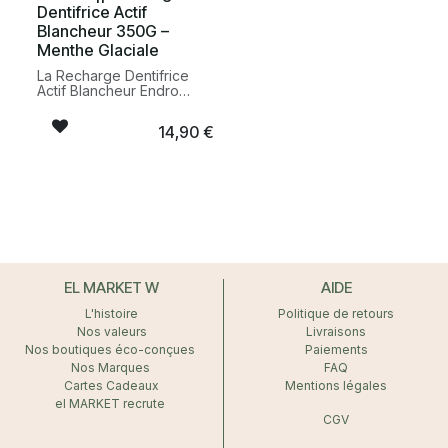
Dentifrice Actif
améliorer l’hygiène
bonne hygiène bucco-
buccale au quotidien.
dentaire au quotidien.
Blancheur 350G –
Menthe Glaciale
La Recharge Dentifrice
Actif Blancheur Endro
permet de recharger
facilement votre flacon
14,90
€
tout en réduisant les
déchets. Sa formule au
fluor aide à protéger
l’émail, préserver la
blancheur naturelle des
dents et maintenir une
bonne hygiène bucco-
dentaire au quotidien.
EL MARKET W
AIDE
L'histoire
Politique de retours
Nos valeurs
Livraisons
Nos boutiques éco-conçues
Paiements
Nos Marques
FAQ
Cartes Cadeaux
Mentions légales
el MARKET recrute
CGV