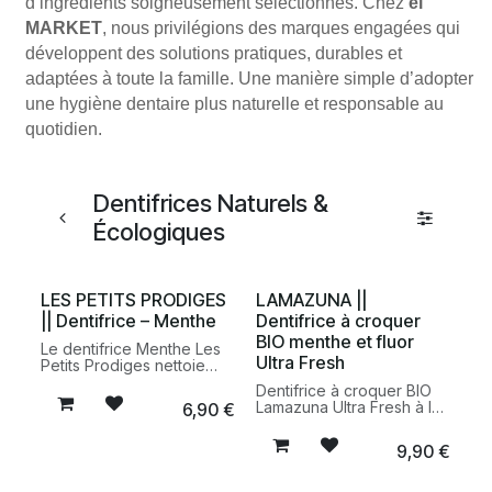
d’ingrédients soigneusement sélectionnés. Chez
el
MARKET
, nous privilégions des marques engagées qui
développent des solutions pratiques, durables et
adaptées à toute la famille. Une manière simple d’adopter
une hygiène dentaire plus naturelle et responsable au
quotidien.
Dentifrices Naturels &
Écologiques
LES PETITS PRODIGES
LAMAZUNA ||
|| Dentifrice – Menthe
Dentifrice à croquer
BIO menthe et fluor
Le dentifrice Menthe Les
Ultra Fresh
Petits Prodiges nettoie
efficacement les dents
Dentifrice à croquer BIO
tout en procurant une
Lamazuna Ultra Fresh à la
6,90
€
sensation de fraîcheur
menthe et au fluor. Une
durable. Une formule
alternative zéro déchet au
fabriquée en France
9,90
€
dentifrice classique qui
pensée pour une routine
procure une haleine
d’hygiène bucco-dentaire
fraîche et participe à une