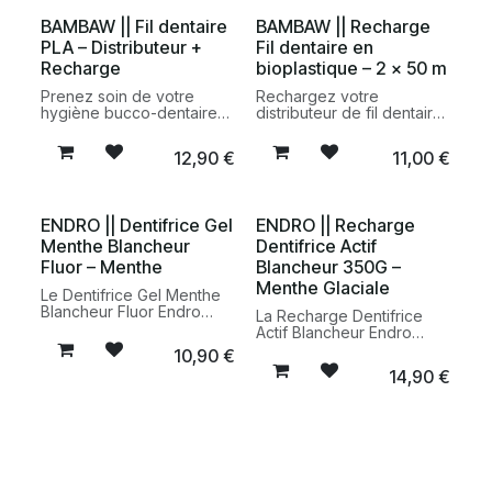
plus responsable.
bonne hygiène bucco-
BAMBAW || Fil dentaire
BAMBAW || Recharge
dentaire au quotidien.
PLA – Distributeur +
Fil dentaire en
Recharge
bioplastique – 2 x 50 m
Prenez soin de votre
Rechargez votre
hygiène bucco-dentaire
distributeur de fil dentaire
avec le fil dentaire PLA
avec les recharges en
Bambaw. Ce kit comprend
bioplastique Bambaw. Une
12,90
€
11,00
€
un distributeur réutilisable
alternative vegan et plus
en acier inoxydable et
responsable pour
une recharge de fil
maintenir une routine
dentaire vegan pour une
d’hygiène bucco-dentaire
ENDRO || Dentifrice Gel
ENDRO || Recharge
alternative durable aux
durable tout en réduisant
Menthe Blancheur
Dentifrice Actif
emballages plastiques
les déchets plastiques.
jetables.
Fluor – Menthe
Blancheur 350G –
Menthe Glaciale
Le Dentifrice Gel Menthe
Blancheur Fluor Endro
La Recharge Dentifrice
nettoie les dents en
Actif Blancheur Endro
douceur tout en aidant à
permet de recharger
10,90
€
préserver leur blancheur
facilement votre flacon
14,90
€
naturelle. Sa formule
tout en réduisant les
d’origine naturelle au fluor
déchets. Sa formule au
contribue à protéger
fluor aide à protéger
l’émail et à maintenir une
l’émail, préserver la
bonne hygiène bucco-
blancheur naturelle des
dentaire au quotidien.
dents et maintenir une
bonne hygiène bucco-