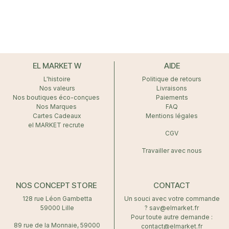
le confort de la peau tout
en prenant soin des
ongles et des cuticules.
EL MARKET W
AIDE
L'histoire
Politique de retours
Nos valeurs
Livraisons
Nos boutiques éco-conçues
Paiements
Nos Marques
FAQ
Cartes Cadeaux
Mentions légales
el MARKET recrute
CGV
Travailler avec nous
NOS CONCEPT STORE
CONTACT
128 rue Léon Gambetta
Un souci avec votre commande
59000 Lille
? sav@elmarket.fr
Pour toute autre demande :
89 rue de la Monnaie, 59000
contact@elmarket.fr