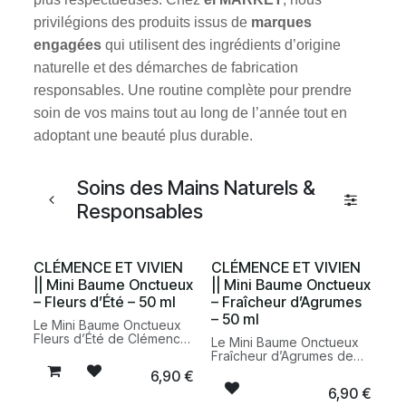
privilégions des produits issus de
marques
engagées
qui utilisent des ingrédients d’origine
naturelle et des démarches de fabrication
responsables. Une routine complète pour prendre
soin de vos mains tout au long de l’année tout en
adoptant une beauté plus durable.
Soins des Mains Naturels &
Responsables
CLÉMENCE ET VIVIEN
CLÉMENCE ET VIVIEN
|| Mini Baume Onctueux
|| Mini Baume Onctueux
– Fleurs d’Été – 50 ml
– Fraîcheur d’Agrumes
– 50 ml
Le Mini Baume Onctueux
Fleurs d’Été de Clémence
Le Mini Baume Onctueux
et Vivien est un soin multi-
Fraîcheur d’Agrumes de
usages nourrissant conçu
Clémence et Vivien est un
6,90
€
pour hydrater et protéger
soin multi-usages
6,90
€
les zones sèches du
nourrissant conçu pour