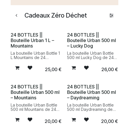
Cadeaux Zéro Déchet
24 BOTTLES ||
24 BOTTLES ||
Bouteille Urban 1 L –
Bouteille Urban 500 ml
Mountains
– Lucky Dog
La bouteille Urban Bottle 1
La bouteille Urban Bottle
L Mountains de 24
500 ml Lucky Dog de 24
BOTTLES est une gourde
BOTTLES est une gourde
réutilisable en acier
réutilisable en acier
25,00
€
26,00
€
inoxydable conçue pour
inoxydable conçue pour
accompagner le quotidien.
accompagner le quotidien.
Légère et résistante, elle
Légère et compacte, elle
offre une grande capacité
se glisse facilement dans
24 BOTTLES ||
24 BOTTLES ||
pour transporter
un sac et permet de
Bouteille Urban 500 ml
Bouteille Urban 500 ml
facilement de l’eau ou des
transporter de l’eau ou
boissons tout au long de
des boissons tout en
– Mountains
– Daydreaming
la journée. Son décor
réduisant l’utilisation des
Mountains évoque les
bouteilles plastiques
La bouteille Urban Bottle
La bouteille Urban Bottle
paysages de montagne et
jetables. Son décor Lucky
500 ml Mountains de 24
500 ml Daydreaming de
les grands espaces,
Dog apporte une touche
BOTTLES est une gourde
24 BOTTLES est une
apportant une touche
graphique et originale qui
réutilisable en acier
gourde réutilisable en
20,00
€
20,00
€
naturelle et graphique à
allie style et fonctionnalité
inoxydable conçue pour
acier inoxydable conçue
cette gourde pensée pour
pour le bureau, les
accompagner le quotidien.
pour accompagner le