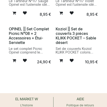
Le Tartineur N°117 Sauge
Le Tartineur N°117 Violet
Opinel est l’ustensile idéal
Opinel est l’ustensile idéal
pour étaler facilement
pour étaler facilement
beurre, confiture, pâte à
beurre, confiture, pâte à
8,95
€
8,95
€
tartiner ou tapenade. Doté
tartiner ou tartinables
d’une lame en acier
salés. Doté d’une lame en
inoxydable et d’un
acier inoxydable et d’un
manche à la finition sauge,
manche violet, il allie
OPINEL || Set Complet
Koziol || Set de
il allie praticité et élégance
praticité et élégance au
Picnic N°08 + 2
couverts 3 pièces
à table.
quotidien.
Accessoires + Étui-
KLIKK POCKET – Sable
Serviette
désert
Le set complet Picnic
Set de couverts Koziol
Opinel comprend le
KLIKK POCKET coloris
couteau N°08, deux
sable désert composé
accessoires pratiques et
d’une fourchette, d’un
24,90
€
10,95
€
un étui-serviette pour des
couteau et d’une cuillère
repas nomades simples et
dans un format compact.
durables. Un
Réutilisable, léger et
indispensable fabriqué en
fabriqué en Allemagne en
France pour les pique-
matériau bio-circulaire
niques et déjeuners en
durable.
extérieur.
EL MARKET W
AIDE
L'histoire
Politique de retours