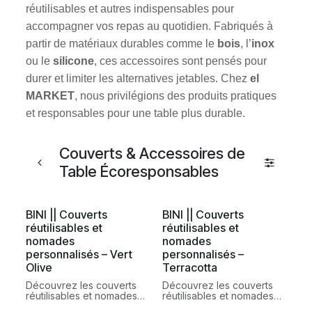
réutilisables et autres indispensables pour
accompagner vos repas au quotidien. Fabriqués à
partir de matériaux durables comme le
bois
, l’
inox
ou le
silicone
, ces accessoires sont pensés pour
durer et limiter les alternatives jetables. Chez
el
MARKET
, nous privilégions des produits pratiques
et responsables pour une table plus durable.
Couverts & Accessoires de
Table Écoresponsables
BINI || Couverts
BINI || Couverts
réutilisables et
réutilisables et
nomades
nomades
personnalisés – Vert
personnalisés –
Olive
Terracotta
Découvrez les couverts
Découvrez les couverts
réutilisables et nomades
réutilisables et nomades
personnalisés BINI en
personnalisés BINI en