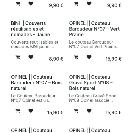
coloris Vert Olive. Un kit
coloris Terracotta. Un kit
9,90
€
9,90
€
pratique, léger et durable
pratique, léger et durable
fabriqué en France à partir
fabriqué en France à partir
de matières bio-sourcées
de matières bio-sourcées
pour accompagner tous
pour accompagner tous
BINI || Couverts
OPINEL || Couteau
vos repas en
vos repas en
réutilisables et
Baroudeur N°07 – Vert
déplacement.
déplacement.
nomades – Jaune
Prairie
Couverts réutilisables et
Le couteau Baroudeur
nomades BINI jaune,
N°07 Opinel Vert Prairie
fabriqués en France à
est un couteau pliant
partir de matériaux
compact et polyvalent,
8,90
€
15,90
€
biosourcés. Une
idéal pour les activités
alternative durable et
outdoor, les pique-niques
pratique aux couverts
et le quotidien. Fabrication
jetables pour les repas à
française et design
OPINEL || Couteau
OPINEL || Couteau
emporter.
durable signé Opinel.
Baroudeur N°07 – Bois
Gravé Sport N°08 –
naturel
Bois naturel
Le Couteau Baroudeur
Le Couteau Gravé Sport
N°07 Opinel est un
N°08 Opinel associe
couteau pliant compact et
l’iconique couteau pliant
polyvalent doté d’une
savoyard à un motif
15,90
€
15,90
€
lame en acier inoxydable
inspiré des sports de
de 8 cm, d’un manche en
montagne. Doté d’un
bois naturel et d’un lien en
manche en bois naturel
cuir. Un indispensable
gravé et d’une lame en
OPINEL || Couteau
OPINEL || Couteau
pour les activités de plein
acier inoxydable, il