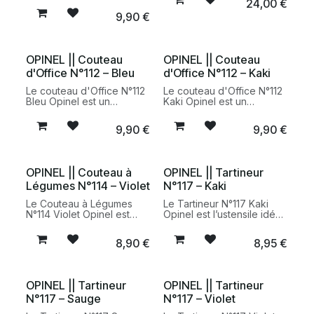
24,00
€
inoxydable permet de
cuisine du quotidien. Sa
9,90
€
découper facilement
lame microdentée en acier
fruits, légumes et aliments
inoxydable permet de
à peau fine avec précision
découper facilement
et efficacité.
fruits, légumes et aliments
OPINEL || Couteau
OPINEL || Couteau
à peau fine avec
d'Office N°112 – Bleu
d'Office N°112 – Kaki
précision.
Le couteau d'Office N°112
Le couteau d'Office N°112
Bleu Opinel est un
Kaki Opinel est un
incontournable de la
indispensable de la
cuisine du quotidien. Doté
cuisine du quotidien.
9,90
€
9,90
€
d’une lame lisse en acier
Équipé d’une lame lisse en
inoxydable et d’un
acier inoxydable et d’un
manche bleu confortable,
manche kaki élégant, il
il est idéal pour éplucher,
permet de réaliser avec
OPINEL || Couteau à
OPINEL || Tartineur
découper et préparer
précision toutes les
Légumes N°114 – Violet
N°117 – Kaki
fruits et légumes avec
petites découpes
précision.
culinaires.
Le Couteau à Légumes
Le Tartineur N°117 Kaki
N°114 Violet Opinel est
Opinel est l’ustensile idéal
spécialement conçu pour
pour étaler facilement
préparer facilement les
beurre, confiture, pâte à
8,90
€
8,95
€
fruits et légumes. Sa lame
tartiner ou tartinables
courbe en acier
salés. Sa lame en acier
inoxydable offre précision
inoxydable et son manche
et confort pour éplucher,
kaki en font un accessoire
OPINEL || Tartineur
OPINEL || Tartineur
tourner et réaliser les
pratique et élégant pour la
N°117 – Sauge
N°117 – Violet
découpes du quotidien.
table.