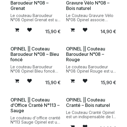
Baroudeur N°08 –
Gravure Vélo N°08 –
air, les pique-niques et le
accompagne les
quotidien.
passionnés d’activités
Grenat
Bois naturel
outdoor au quotidien.
Le couteau Baroudeur
Le Couteau Gravure Vélo
N°08 Opinel Grenat est un
N°08 Opinel associe
couteau pliant polyvalent,
l’iconique couteau pliant
idéal pour les activités
savoyard à une gravure
15,90
€
14,90
€
outdoor, les pique-niques
inspirée de l’univers du
et le quotidien. Un modèle
cyclisme. Un couteau de
iconique fabriqué en
poche pratique, durable
France avec le savoir-
et fabriqué en France
OPINEL || Couteau
OPINEL || Couteau
faire historique d’Opinel.
pour les amateurs de vélo
Baroudeur N°08 – Bleu
Baroudeur N°08 –
et d’aventure.
foncé
Rouge
Le couteau Baroudeur
Le couteau Baroudeur
N°08 Opinel Bleu foncé
N°08 Opinel Rouge est un
est un couteau pliant
couteau pliant polyvalent
polyvalent conçu pour les
pensé pour les activités
15,90
€
15,90
€
activités outdoor, les
outdoor, les pique-niques
pique-niques et les
et les usages du
usages du quotidien. Un
quotidien. Un modèle
indispensable durable
iconique fabriqué en
OPINEL || Couteau
OPINEL || Couteau
fabriqué en France.
France.
d'Office Cranté N°113 –
Cranté – Bois naturel
Sauge
Le Couteau Cranté Opinel
est un indispensable de la
Le couteau d'office cranté
cuisine du quotidien. Sa
N°113 Sauge Opinel est un
lame microdentée en acier
indispensable de la