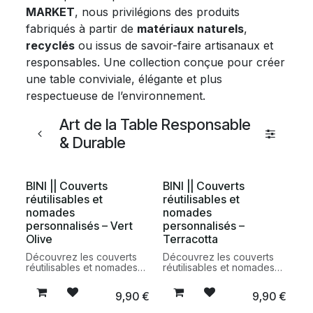
MARKET
, nous privilégions des produits
fabriqués à partir de
matériaux naturels
,
recyclés
ou issus de savoir-faire artisanaux et
responsables. Une collection conçue pour créer
une table conviviale, élégante et plus
respectueuse de l’environnement.
Art de la Table Responsable
& Durable
BINI || Couverts
BINI || Couverts
réutilisables et
réutilisables et
nomades
nomades
personnalisés – Vert
personnalisés –
Olive
Terracotta
Découvrez les couverts
Découvrez les couverts
réutilisables et nomades
réutilisables et nomades
personnalisés BINI en
personnalisés BINI en
coloris Vert Olive. Un kit
coloris Terracotta. Un kit
9,90
€
9,90
€
pratique, léger et durable
pratique, léger et durable
fabriqué en France à partir
fabriqué en France à partir