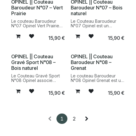
OPINEL || Couteau
OPINEL || Couteau
Baroudeur N°07 – Vert
Baroudeur N°07 – Bois
Prairie
naturel
Le couteau Baroudeur
Le Couteau Baroudeur
N°07 Opinel Vert Prairie
N°07 Opinel est un
est un couteau pliant
couteau pliant compact et
compact et polyvalent,
polyvalent doté d’une
15,90
€
15,90
€
idéal pour les activités
lame en acier inoxydable
outdoor, les pique-niques
de 8 cm, d’un manche en
et le quotidien. Fabrication
bois naturel et d’un lien en
française et design
cuir. Un indispensable
OPINEL || Couteau
OPINEL || Couteau
durable signé Opinel.
pour les activités de plein
Gravé Sport N°08 –
Baroudeur N°08 –
air, les pique-niques et le
quotidien.
Bois naturel
Grenat
Le Couteau Gravé Sport
Le couteau Baroudeur
N°08 Opinel associe
N°08 Opinel Grenat est un
l’iconique couteau pliant
couteau pliant polyvalent,
savoyard à un motif
idéal pour les activités
15,90
€
15,90
€
inspiré des sports de
outdoor, les pique-niques
montagne. Doté d’un
et le quotidien. Un modèle
manche en bois naturel
iconique fabriqué en
gravé et d’une lame en
France avec le savoir-
acier inoxydable, il
faire historique d’Opinel.
accompagne les
1
2
passionnés d’activités
outdoor au quotidien.