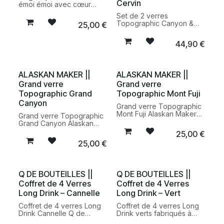
Cervin
émoi émoi avec cœur
bleu signature. Une pièce
Set de 2 verres
fabriquée en Allemagne,
Topographic Canyon &
25,00
€
idéale pour accompagner
Cervin Alaskan Maker en
les boissons chaudes du
verre soufflé à la main. Un
quotidien.
44,90
€
coffret design inspiré des
reliefs emblématiques du
Grand Canyon et du
Cervin pour une
ALASKAN MAKER ||
ALASKAN MAKER ||
dégustation raffinée.
Grand verre
Grand verre
Topographic Grand
Topographic Mont Fuji
Canyon
Grand verre Topographic
Mont Fuji Alaskan Maker
Grand verre Topographic
en verre borosilicate
Grand Canyon Alaskan
soufflé à la main. Un verre
Maker en verre
25,00
€
design inspiré des reliefs
borosilicate soufflé à la
25,00
€
du Mont Fuji pour une
main. Un verre design et
dégustation élégante et
original inspiré des reliefs
originale.
mythiques du Grand
Canyon.
Q DE BOUTEILLES ||
Q DE BOUTEILLES ||
Coffret de 4 Verres
Coffret de 4 Verres
Long Drink – Cannelle
Long Drink – Vert
Coffret de 4 verres Long
Coffret de 4 verres Long
Drink Cannelle Q de
Drink verts fabriqués à
Bouteilles fabriqués en
partir de bouteilles de vin