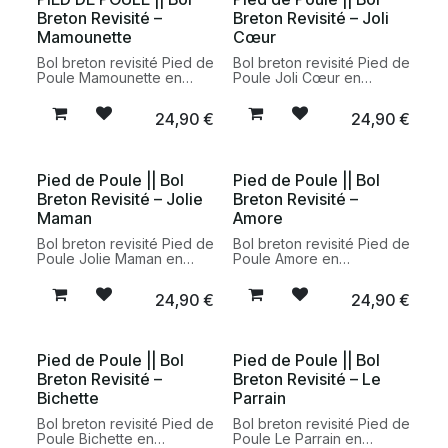
plus agréable à boire.
Breton Revisité –
Breton Revisité – Joli
Mamounette
Cœur
Bol breton revisité Pied de
Bol breton revisité Pied de
Poule Mamounette en
Poule Joli Cœur en
céramique fabriqué en
céramique. Un bol
France. Un bol breton
iconique revisité avec une
24,90
€
24,90
€
original au message
touche moderne et
tendre et affectueux, idéal
affective, fabriqué en
pour offrir un cadeau plein
France et livré dans son
d’attention.
coffret cadeau.
Pied de Poule || Bol
Pied de Poule || Bol
Breton Revisité – Jolie
Breton Revisité –
Maman
Amore
Bol breton revisité Pied de
Bol breton revisité Pied de
Poule Jolie Maman en
Poule Amore en
céramique. Un bol
céramique fabriqué en
iconique fabriqué en
France. Une version
24,90
€
24,90
€
France, revisité avec une
moderne du bol
inscription tendre et livré
traditionnel français avec
dans son coffret cadeau.
une inscription pleine de
charme, idéale pour offrir.
Pied de Poule || Bol
Pied de Poule || Bol
Breton Revisité –
Breton Revisité – Le
Bichette
Parrain
Bol breton revisité Pied de
Bol breton revisité Pied de
Poule Bichette en
Poule Le Parrain en