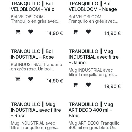
quotidien.
originalité.
TRANQUILLO || Bol
TRANQUILLO || Bol
VELOBLOOM – Vélo
VELOBLOOM – Nuage
Bol VELOBLOOM
Bol VELOBLOOM
Tranquillo en grès avec
Tranquillo en grès avec
motif vélo multicolore. Un
motif nuage multicolore.
bol résistant et coloré
Un bol durable et coloré
14,90
€
14,90
€
idéal pour les petits-
idéal pour les petits-
déjeuners, desserts et
déjeuners, desserts et
repas du quotidien.
repas du quotidien.
TRANQUILLO || Bol
TRANQUILLO || Mug
INDUSTRIAL – Rose
INDUSTRIAL avec filtre
– Jaune
Bol INDUSTRIAL Tranquillo
en grès rose. Un bol
Mug INDUSTRIAL avec
artisanal au design
filtre Tranquillo en grès
contemporain, idéal pour
jaune. Une tasse durable
14,90
€
les soupes, salades,
avec filtre à thé intégré,
19,90
€
céréales et desserts du
idéale pour préparer et
quotidien.
déguster vos thés et
infusions au quotidien.
TRANQUILLO || Mug
TRANQUILLO || Mug
INDUSTRIAL avec filtre
ART DECO 400 ml –
– Rose
Bleu
Mug INDUSTRIAL avec
Mug ART DECO Tranquillo
filtre Tranquillo en grès
400 ml en grès bleu. Une
rose. Une tasse élégante
tasse élégante et durable