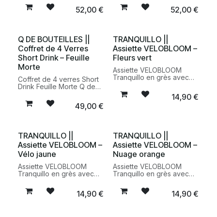
France à partir de
recyclées par Q de
52,00
€
52,00
€
bouteilles recyclées. Une
Bouteilles. Verres design
verrerie design et
écoresponsables
écoresponsable en verre
fabriqués en France.
recyclé.
Q DE BOUTEILLES ||
TRANQUILLO ||
Coffret de 4 Verres
Assiette VELOBLOOM –
Short Drink – Feuille
Fleurs vert
Morte
Assiette VELOBLOOM
Tranquillo en grès avec
Coffret de 4 verres Short
motif fleurs vertes. Une
Drink Feuille Morte Q de
pièce de vaisselle durable
Bouteilles fabriqués en
14,90
€
et colorée qui apporte
France à partir de
49,00
€
une touche naturelle et
bouteilles recyclées. Une
joyeuse à la table.
verrerie design et
écoresponsable en verre
recyclé.
TRANQUILLO ||
TRANQUILLO ||
Assiette VELOBLOOM –
Assiette VELOBLOOM –
Vélo jaune
Nuage orange
Assiette VELOBLOOM
Assiette VELOBLOOM
Tranquillo en grès avec
Tranquillo en grès avec
motif vélo jaune. Une
motif nuage orange. Une
assiette durable et
assiette résistante et
14,90
€
14,90
€
colorée qui apporte une
colorée qui accompagne
touche ludique et
les repas du quotidien
chaleureuse à la table du
avec douceur et