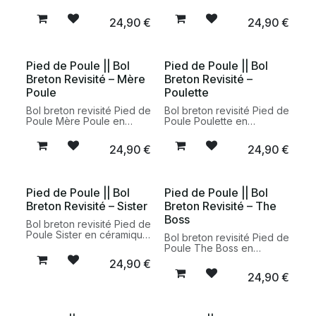
céramique fabriqué en
céramique fabriqué en
France. Une version
France. Un bol breton
24,90
€
24,90
€
décalée et contemporaine
original au message
du bol breton traditionnel,
emblématique, idéal
livrée dans son coffret
comme cadeau
cadeau.
personnalisé et durable.
Pied de Poule || Bol
Pied de Poule || Bol
Breton Revisité – Mère
Breton Revisité –
Poule
Poulette
Bol breton revisité Pied de
Bol breton revisité Pied de
Poule Mère Poule en
Poule Poulette en
céramique fabriqué en
céramique fabriqué en
France. Une version
France. Un bol breton
24,90
€
24,90
€
originale du bol breton
original au message
traditionnel, idéale pour
tendre et décalé, parfait
offrir un cadeau plein de
pour offrir ou enrichir sa
tendresse.
collection de vaisselle.
Pied de Poule || Bol
Pied de Poule || Bol
Breton Revisité – Sister
Breton Revisité – The
Boss
Bol breton revisité Pied de
Poule Sister en céramique
Bol breton revisité Pied de
fabriqué en France. Un bol
Poule The Boss en
breton original au
céramique fabriqué en
24,90
€
message affectueux,
France. Un bol breton
24,90
€
parfait pour offrir un
original au message
cadeau durable et plein
affirmé, parfait pour offrir
de style.
un cadeau utile et durable.