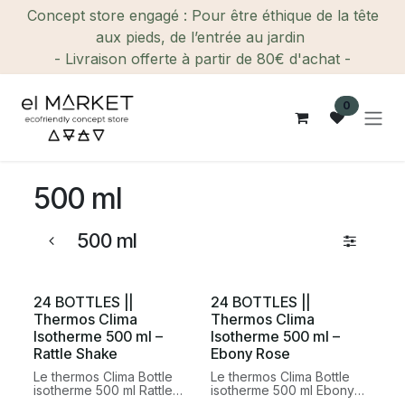
Se rendre au contenu
Concept store engagé : Pour être éthique de la tête
aux pieds, de l’entrée au jardin
- Livraison offerte à partir de 80€ d'achat -
0
500 ml
500 ml
24 BOTTLES ||
24 BOTTLES ||
Thermos Clima
Thermos Clima
Isotherme 500 ml –
Isotherme 500 ml –
Rattle Shake
Ebony Rose
Le thermos Clima Bottle
Le thermos Clima Bottle
isotherme 500 ml Rattle
isotherme 500 ml Ebony
Shake de 24 BOTTLES est
Rose de 24 BOTTLES est